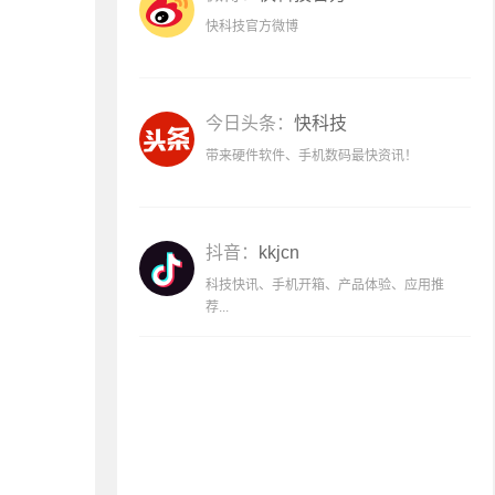
快科技官方微博
今日头条：
快科技
带来硬件软件、手机数码最快资讯！
抖音：
kkjcn
科技快讯、手机开箱、产品体验、应用推
荐...