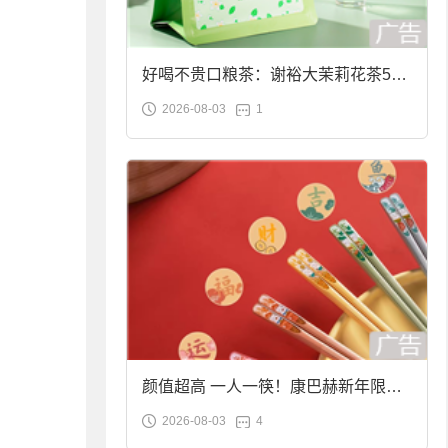
好喝不贵口粮茶：谢裕大茉莉花茶50g
2026-08-03
1
袋装9.9元到手
颜值超高 一人一筷！康巴赫新年限定
2026-08-03
4
合金筷子大促：19.9元