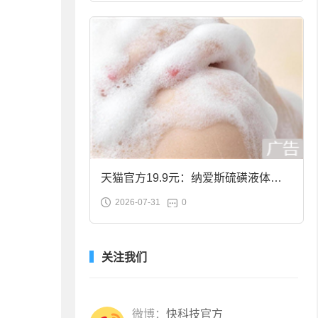
天猫官方19.9元：纳爱斯硫磺液体香
2026-07-31
0
皂2斤大促
关注我们
微博：
快科技官方