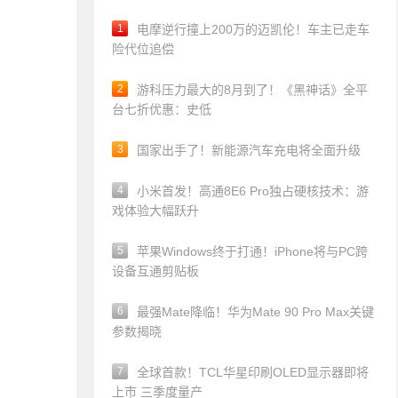
1
电摩逆行撞上200万的迈凯伦！车主已走车
险代位追偿
2
游科压力最大的8月到了！《黑神话》全平
台七折优惠：史低
3
国家出手了！新能源汽车充电将全面升级
4
小米首发！高通8E6 Pro独占硬核技术：游
戏体验大幅跃升
5
苹果Windows终于打通！iPhone将与PC跨
设备互通剪贴板
6
最强Mate降临！华为Mate 90 Pro Max关键
参数揭晓
7
全球首款！TCL华星印刷OLED显示器即将
上市 三季度量产