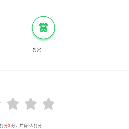
打赏
打分
0
分，共有
0
人打分