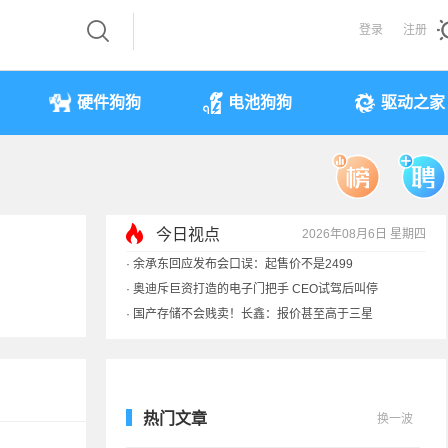
登录
注册
硬件狗狗
电池狗狗
驱动之家
今日视点
2026年08月6日 星期四
·
余承东回应发布会口误：起售价不是2499
·
奥迪斥巨资打造的电子门把手 CEO试驾后叫停
·
国产存储不会贱卖！长鑫：报价甚至高于三星
·
提前还车贷要向银行缴4万违约金？法院判了
热门文章
换一波