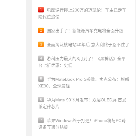
1
电摩逆行撞上200万的迈凯伦！车主已走车
险代位追偿
2
国家出手了！新能源汽车充电将全面升级
3
全面淘汰核电站40年后 意大利终于忍不住了
4
游科压力最大的8月到了！《黑神话》全平
台七折优惠：史低
5
华为MateBook Pro S参数、卖点公布：麒麟
XE90、全球最轻
6
华为Mate 90下月发布！双层OLED屏 首发
韬定律芯片
7
苹果Windows终于打通！iPhone将与PC跨
设备互通剪贴板