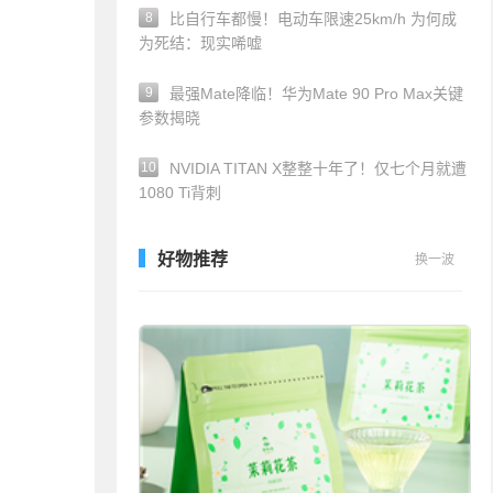
8
比自行车都慢！电动车限速25km/h 为何成
为死结：现实唏嘘
9
最强Mate降临！华为Mate 90 Pro Max关键
参数揭晓
10
NVIDIA TITAN X整整十年了！仅七个月就遭
1080 Ti背刺
好物推荐
换一波