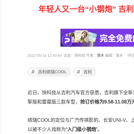
年轻人又一台“小钢炮” 吉利
2022-05-16 12:40:40 出处：快科技 作者：
落木
编辑：落木
评
#
#
吉利缤瑞COOL
吉利
近日，快科技从吉利汽车官方获悉，吉利旗下全新紧
掣版和雷霆版三款车型，
抢订价格为9.58-11.08万
缤瑞COOL的定位与广汽传祺影豹、长安UNI-V
以被不少人戏称为“
入门级小钢炮
”。