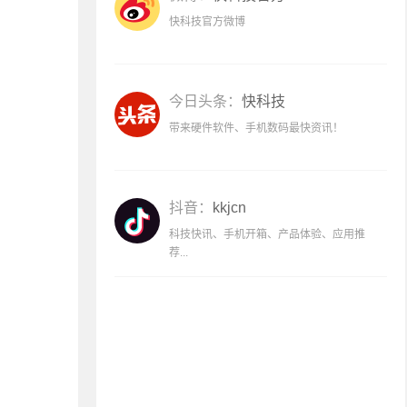
快科技官方微博
今日头条：
快科技
带来硬件软件、手机数码最快资讯！
抖音：
kkjcn
科技快讯、手机开箱、产品体验、应用推
荐...