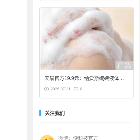
天猫官方19.9元：纳爱斯硫磺液体香
2026-07-31
0
皂2斤大促
关注我们
微博：
快科技官方