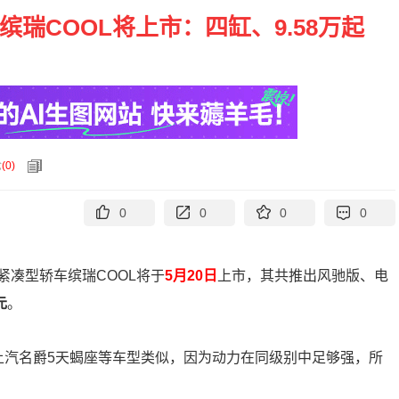
缤瑞COOL将上市：四缸、9.58万起
论
(
0
)
0
0
0
0
凑型轿车缤瑞COOL将于
5月20日
上市，其共推出风驰版、电
元
。
、上汽名爵5天蝎座等车型类似，因为动力在同级别中足够强，所