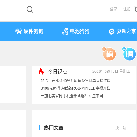
登录
注册
硬件狗狗
电池狗狗
驱动之家
今日视点
2026年08月6日 星期四
·
显卡一夜涨价40%！原价预售订单直接作废
·
3499元起 华为首款RGB-MiniLED电视开售
·
一加北美官网手机全部售罄！专注中国
·
《黑神话》全平台七折优惠：史低
热门文章
换一波