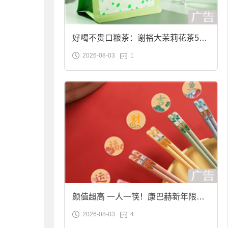
好喝不贵口粮茶：谢裕大茉莉花茶50g
2026-08-03
1
袋装9.9元到手
颜值超高 一人一筷！康巴赫新年限定
2026-08-03
4
合金筷子大促：19.9元