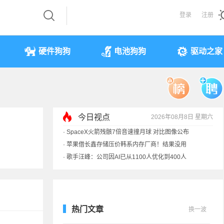
登录
注册
硬件狗狗
电池狗狗
驱动之家
今日视点
2026年08月8日 星期六
·
SpaceX火箭残骸7倍音速撞月球 对比图像公布
·
苹果借长鑫存储压价韩系内存厂商！结果没用
·
歌手汪峰：公司因AI已从1100人优化到400人
·
索尼旗舰电视上市：115寸、149999元
热门文章
换一波