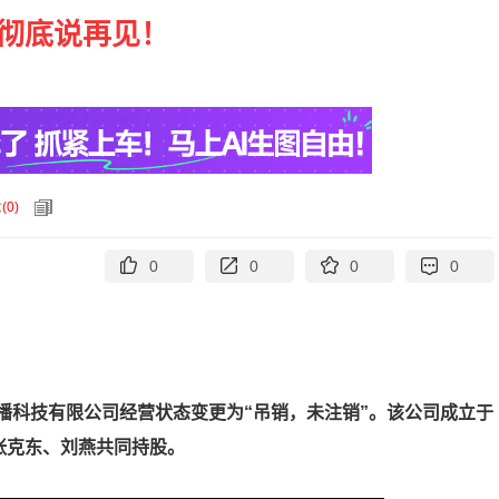
 彻底说再见！
论
(
0
)
0
0
0
0
播科技有限公司经营状态变更为“吊销，未注销”。该公司成立于
、张克东、刘燕共同持股。