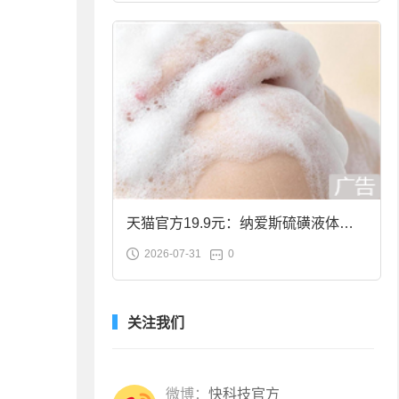
天猫官方19.9元：纳爱斯硫磺液体香
2026-07-31
0
皂2斤大促
关注我们
微博：
快科技官方