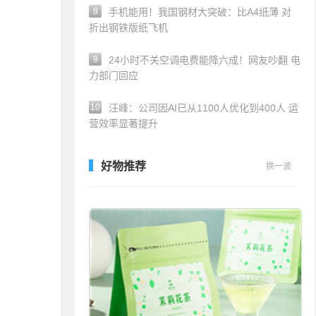
8
手机能用！我国钢材大突破：比A4纸薄 对
折出钢铁版纸飞机
9
24小时不关空调电费能降六成！网友吵翻 电
力部门回应
10
汪峰：公司因AI已从1100人优化到400人 运
营效率显著提升
好物推荐
换一波