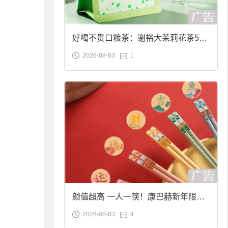
好喝不贵口粮茶：谢裕大茉莉花茶50g
2026-08-03
1
袋装9.9元到手
颜值超高 一人一筷！康巴赫新年限定
2026-08-03
4
合金筷子大促：19.9元