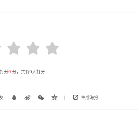
打分
0
分，共有
0
人打分
|
友:
生成海报