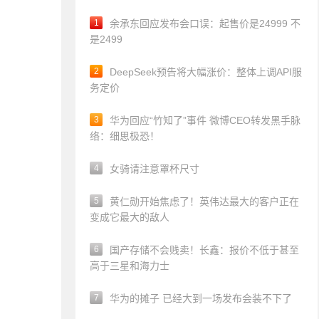
1
余承东回应发布会口误：起售价是24999 不
是2499
2
DeepSeek预告将大幅涨价：整体上调API服
务定价
3
华为回应“竹知了”事件 微博CEO转发黑手脉
络：细思极恐！
4
女骑请注意罩杯尺寸
5
黄仁勋开始焦虑了！英伟达最大的客户正在
变成它最大的敌人
6
国产存储不会贱卖！长鑫：报价不低于甚至
高于三星和海力士
7
华为的摊子 已经大到一场发布会装不下了