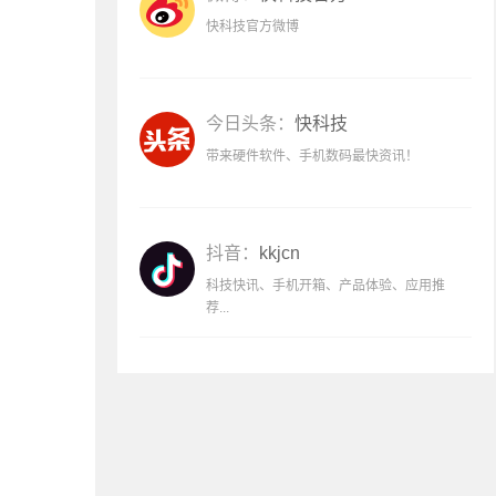
快科技官方微博
今日头条：
快科技
带来硬件软件、手机数码最快资讯！
抖音：
kkjcn
科技快讯、手机开箱、产品体验、应用推
荐...