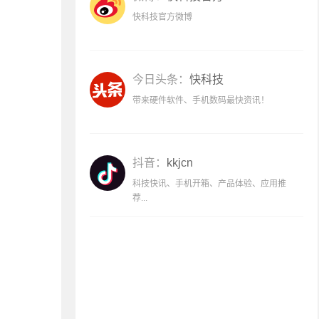
快科技官方微博
今日头条：
快科技
带来硬件软件、手机数码最快资讯！
抖音：
kkjcn
科技快讯、手机开箱、产品体验、应用推
荐...