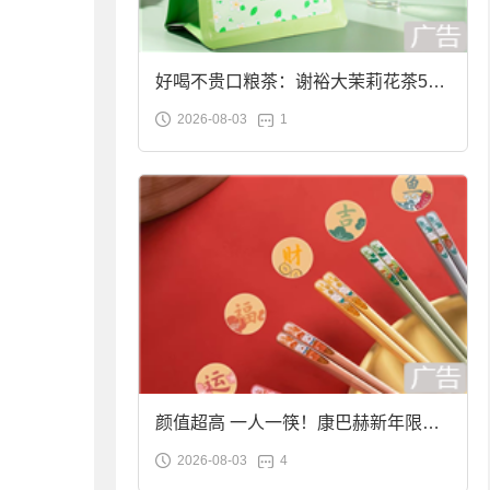
好喝不贵口粮茶：谢裕大茉莉花茶50g
2026-08-03
1
袋装9.9元到手
颜值超高 一人一筷！康巴赫新年限定
2026-08-03
4
合金筷子大促：19.9元