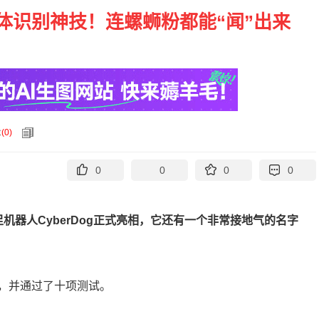
体识别神技！连螺蛳粉都能“闻”出来
论
(
0
)
0
0
0
0
机器人CyberDog正式亮相，它还有一个非常接地气的名字
，并通过了十项测试。