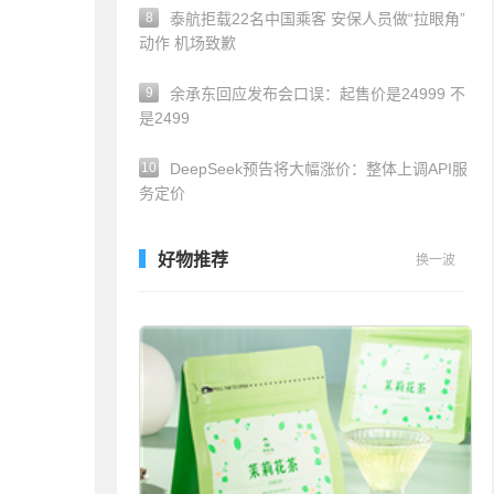
8
泰航拒载22名中国乘客 安保人员做“拉眼角”
动作 机场致歉
9
余承东回应发布会口误：起售价是24999 不
是2499
10
DeepSeek预告将大幅涨价：整体上调API服
务定价
好物推荐
换一波