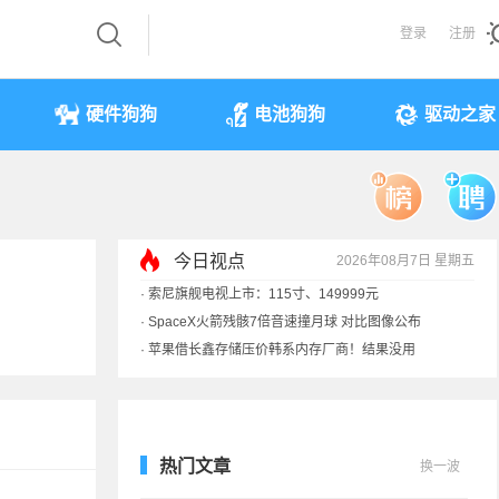
登录
注册
硬件狗狗
电池狗狗
驱动之家
今日视点
2026年08月7日 星期五
·
索尼旗舰电视上市：115寸、149999元
·
SpaceX火箭残骸7倍音速撞月球 对比图像公布
·
苹果借长鑫存储压价韩系内存厂商！结果没用
·
歌手汪峰：公司因AI已从1100人优化到400人
热门文章
换一波