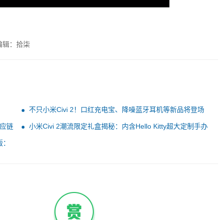
编辑：拾柒
不只小米Civi 2！口红充电宝、降噪蓝牙耳机等新品将登场
应链
小米Civi 2潮流限定礼盒揭秘：内含Hello Kitty超大定制手办
版：