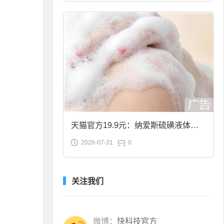
天猫官方19.9元：纳爱斯硫磺液体香
2026-07-31
0
皂2斤大促
关注我们
微博：
快科技官方