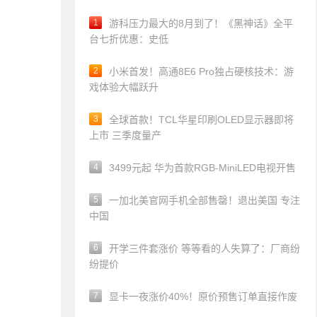
1
游科压力最大的8月到了！《黑神话》全平
台七折优惠：史低
2
小米首发！高通8E6 Pro独占硬核技术：游
戏体验大幅跃升
3
全球首款！TCL华星印刷OLED显示器即将
上市 三季度量产
4
3499元起 华为首款RGB-MiniLED电视开售
5
一加北美官网手机全部售罄！退出美国 专注
中国
6
开学三件套涨价 等等看的人失算了：厂商纷
纷提价
7
显卡一夜涨价40%！原价预售订单直接作废