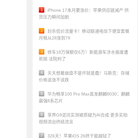
1
iPhone 17本月要涨价：苹果供应链减产 供
货压力瞬间加剧
2
封杀低价流量卡！移动联通电信下便宜套餐
月租从28涨到79
3
修车18万保额仅6万！新能源车涉水报废遭
拒赔 法院判了
4
天天想着崩盘不是坏就是蠢！马斯克：存储
价格该涨不该跌
5
华为畅享100 Pro Max首发麒麟8030：麒麟
最强8系芯片
6
享界G9泥坑实测被质疑为AI合成 更多实拍
视频流出终结流言
7
326天！苹果iOS 26终于能越狱了