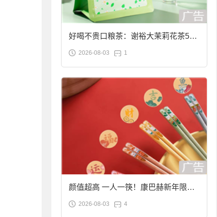
好喝不贵口粮茶：谢裕大茉莉花茶50g
2026-08-03
1
袋装9.9元到手
颜值超高 一人一筷！康巴赫新年限定
2026-08-03
4
合金筷子大促：19.9元