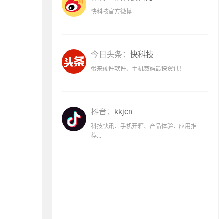
快科技官方微博
今日头条：
快科技
带来硬件软件、手机数码最快资讯！
抖音：
kkjcn
科技快讯、手机开箱、产品体验、应用推
荐...