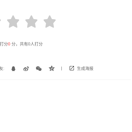
打分
0
分，共有
0
人打分
|
友:
生成海报