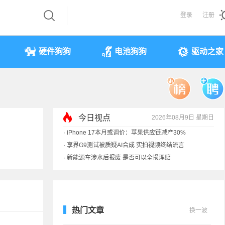
登录
注册
硬件狗狗
电池狗狗
驱动之家
今日视点
2026年08月9日 星期日
·
iPhone 17本月或调价：苹果供应链减产30%
·
享界G9测试被质疑AI合成 实拍视频终结流言
·
新能源车涉水后报废 是否可以全损理赔
·
马斯克：需求增速是供应的10倍 存储该涨价
热门文章
换一波