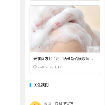
天猫官方19.9元：纳爱斯硫磺液体香
2026-07-31
0
皂2斤大促
关注我们
微博：
快科技官方