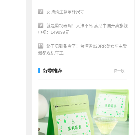
8
女骑请注意罩杯尺寸
9
就是监视器啊！大法不死 索尼中国开卖旗舰
电视：149999元
10
终于见到张雪了！台湾省820RR美女车主受
邀参观机车工厂
好物推荐
换一波