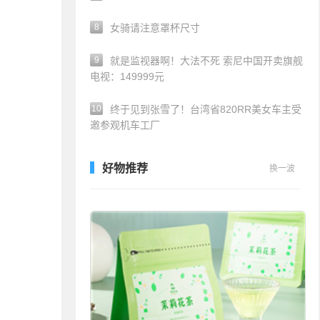
8
女骑请注意罩杯尺寸
9
就是监视器啊！大法不死 索尼中国开卖旗舰
电视：149999元
10
终于见到张雪了！台湾省820RR美女车主受
邀参观机车工厂
好物推荐
换一波