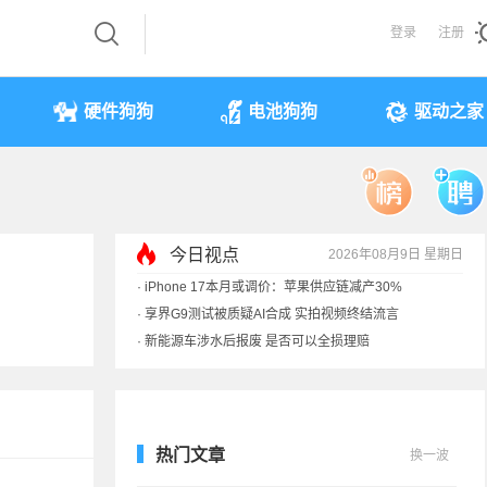
登录
注册
硬件狗狗
电池狗狗
驱动之家
今日视点
2026年08月9日 星期日
·
iPhone 17本月或调价：苹果供应链减产30%
·
享界G9测试被质疑AI合成 实拍视频终结流言
·
新能源车涉水后报废 是否可以全损理赔
·
马斯克：需求增速是供应的10倍 存储该涨价
热门文章
换一波