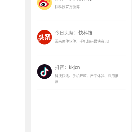
快科技官方微博
今日头条：
快科技
带来硬件软件、手机数码最快资讯！
抖音：
kkjcn
科技快讯、手机开箱、产品体验、应用推
荐...