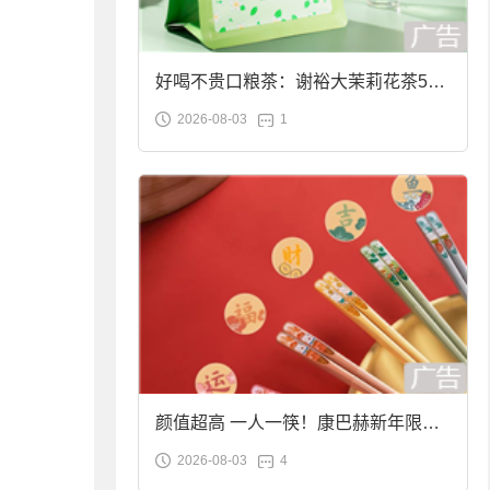
好喝不贵口粮茶：谢裕大茉莉花茶50g
2026-08-03
1
袋装9.9元到手
颜值超高 一人一筷！康巴赫新年限定
2026-08-03
4
合金筷子大促：19.9元