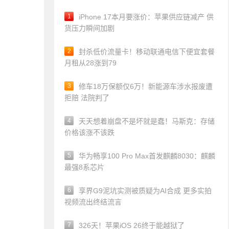
1
iPhone 17本月要涨价：苹果供应链减产 供
货压力瞬间加剧
2
封杀低价流量卡！移动联通电信下便宜套餐
月租从28涨到79
3
修车18万保额仅6万！新能源车涉水报废遭
拒赔 法院判了
4
天天想着崩盘不是坏就是蠢！马斯克：存储
价格该涨不该跌
5
华为畅享100 Pro Max首发麒麟8030：麒麟
最强8系芯片
6
享界G9泥坑实测被质疑为AI合成 更多实拍
视频流出终结流言
7
326天！苹果iOS 26终于能越狱了