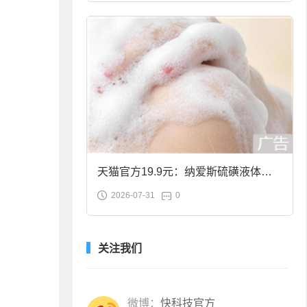
天猫官方19.9元：纳爱斯硫磺液体香
2026-07-31
0
皂2斤大促
关注我们
微博：
快科技官方