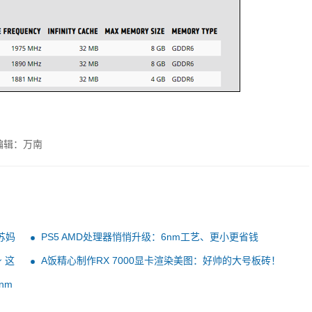
编辑：万南
苏妈
PS5 AMD处理器悄悄升级：6nm工艺、更小更省钱
 这
A饭精心制作RX 7000显卡渲染美图：好帅的大号板砖！
nm