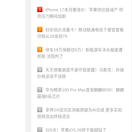
1
iPhone 17本月要涨价：苹果供应链减产 供
货压力瞬间加剧
2
封杀低价流量卡！移动联通电信下便宜套餐
月租从28涨到79
3
修车18万保额仅6万！新能源车涉水报废遭
拒赔 法院判了
4
天天想着崩盘不是坏就是蠢！马斯克：存储
价格该涨不该跌
5
华为畅享100 Pro Max首发麒麟8030：麒麟
最强8系芯片
6
享界G9泥坑实测被质疑为AI合成 更多实拍
视频流出终结流言
7
326天！苹果iOS 26终于能越狱了