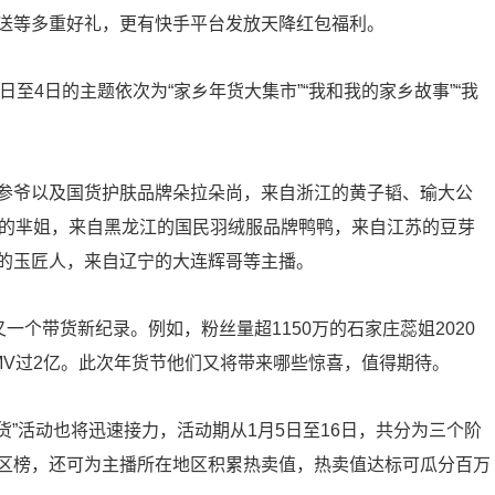
送等多重好礼，更有快手平台发放天降红包福利。
日至4日的主题依次为“家乡年货大集市”“我和我的家乡故事”“我
参爷以及国货护肤品牌朵拉朵尚，来自浙江的黄子韬、瑜大公
东的芈姐，来自黑龙江的国民羽绒服品牌鸭鸭，来自江苏的豆芽
的玉匠人，来自辽宁的大连辉哥等主播。
一个带货新纪录。例如，粉丝量超1150万的石家庄蕊姐2020
月GMV过2亿。此次年货节他们又将带来哪些惊喜，值得期待。
货”活动也将迅速接力，活动期从1月5日至16日，共分为三个阶
区榜，还可为主播所在地区积累热卖值，热卖值达标可瓜分百万