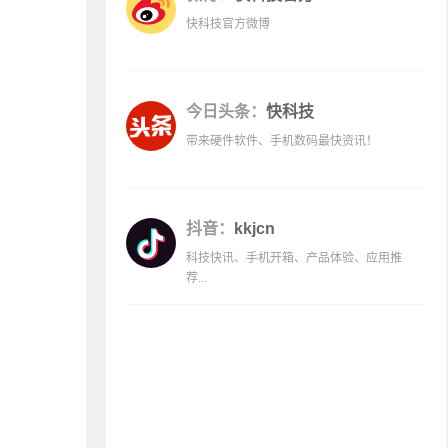
快科技官方微博
今日头条：
快科技
带来硬件软件、手机数码最快资讯！
抖音：
kkjcn
科技快讯、手机开箱、产品体验、应用推
荐...