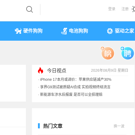
登录
注册
硬件狗狗
电池狗狗
驱动之家
今日视点
2026年08月9日 星期日
·
iPhone 17本月或调价：苹果供应链减产30%
·
享界G9测试被质疑AI合成 实拍视频终结流言
·
新能源车涉水后报废 是否可以全损理赔
·
马斯克：需求增速是供应的10倍 存储该涨价
热门文章
换一波