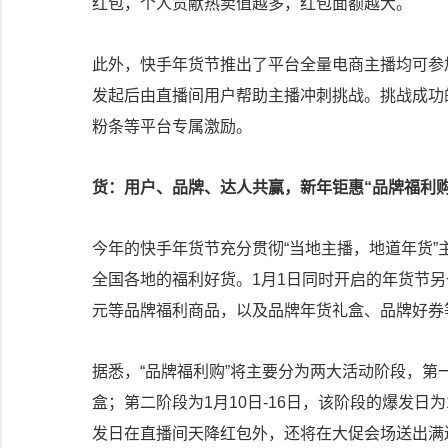
红包，个人贡献热卖值越多，红包面额越大。
此外，快手年货节推出了平台全量电商主播均可参
发起后由直播间用户帮助主播冲刺挑战。挑战成功
粉条等平台专属激励。
货：用户、品牌、达人共赢，新年钜惠“品牌福利购
今年的快手年货节充分贯彻“当地主播，地道年货
全国各地的福利好货。1月1日同时开启的年货节另一
元等品牌福利商品，以及品牌年货礼盒、品牌好券
据悉，“品牌福利购”将主要分为两大活动阶段，第一
盒；第二阶段为1月10日-16日，该阶段的爆发
发日在直播间天降红包外，还将在大促会场送出满