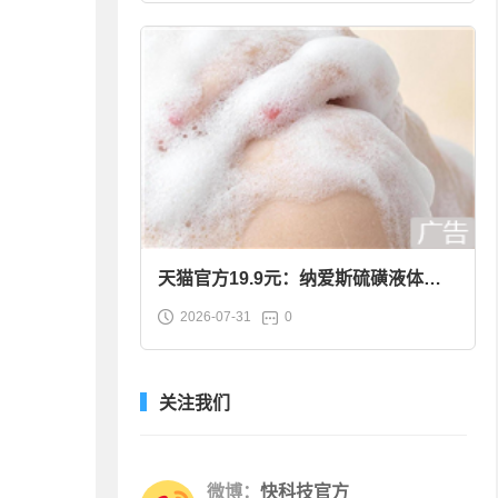
天猫官方19.9元：纳爱斯硫磺液体香
2026-07-31
0
皂2斤大促
关注我们
微博：
快科技官方