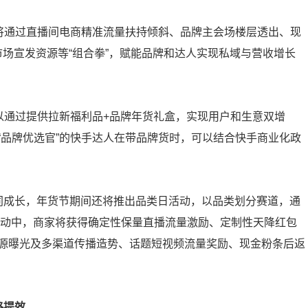
样将通过直播间电商精准流量扶持倾斜、品牌主会场楼层透出、现
场宣发资源等“组合拳”，赋能品牌和达人实现私域与营收增长
以通过提供拉新福利品+品牌年货礼盒，实现用户和生意双增
“品牌优选官”的快手达人在带品牌货时，可以结合快手商业化政
同成长，年货节期间还将推出品类日活动，以品类划分赛道，通
活动中，商家将获得确定性保量直播流量激励、定制性天降红包
源曝光及多渠道传播造势、话题短视频流量奖励、现金粉条后返
路提效