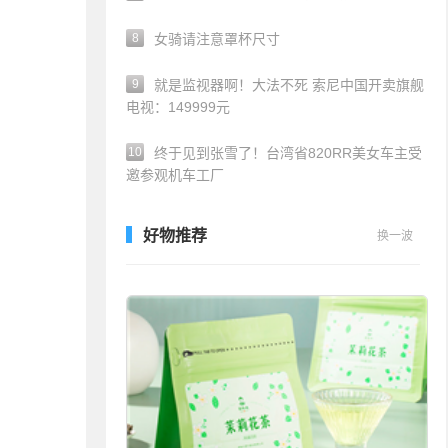
8
女骑请注意罩杯尺寸
9
就是监视器啊！大法不死 索尼中国开卖旗舰
电视：149999元
10
终于见到张雪了！台湾省820RR美女车主受
邀参观机车工厂
好物推荐
换一波