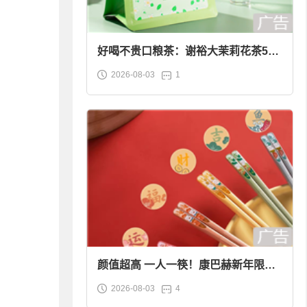
好喝不贵口粮茶：谢裕大茉莉花茶50g
2026-08-03
1
袋装9.9元到手
颜值超高 一人一筷！康巴赫新年限定
2026-08-03
4
合金筷子大促：19.9元