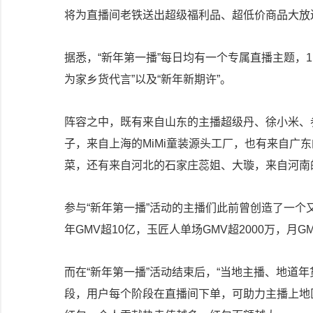
将为直播间老铁送出超级福利品、超低价商品大放
据悉，“新年第一播”每日均有一个专属直播主题，1
为家乡货代言”以及“新年新期许”。
阵容之中，既有来自山东的主播超级丹、徐小米、
子，来自上海的MiMi童装源头工厂，也有来自广
菜，还有来自河北的石家庄蕊姐、大璇，来自河南
参与“新年第一播”活动的主播们此前曾创造了一个又
年GMV超10亿，玉匠人单场GMV超2000万，
而在“新年第一播”活动结束后，“当地主播、地道年
段，用户每个阶段在直播间下单，可助力主播上地