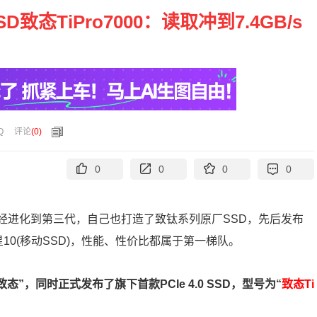
D致态TiPro7000：读取冲到7.4GB/s
Q
评论
(
0
)
0
0
0
0
经进化到第三代，自己也打造了致钛系列原厂SSD，先后发布
SATA)、木星10(移动SSD)，性能、性价比都属于第一梯队。
态”，同时正式发布了旗下首款PCIe 4.0 SSD，型号为“
致态Ti