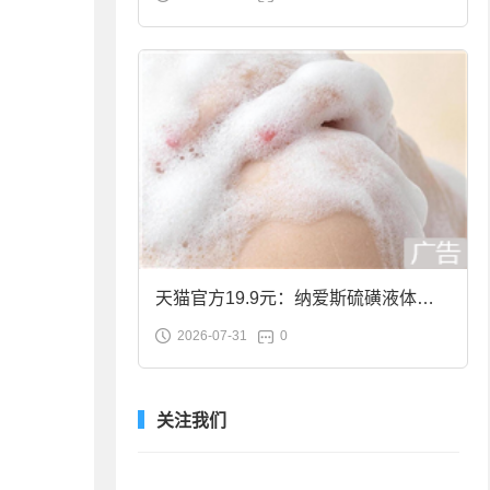
合金筷子大促：19.9元
天猫官方19.9元：纳爱斯硫磺液体香
2026-07-31
0
皂2斤大促
关注我们