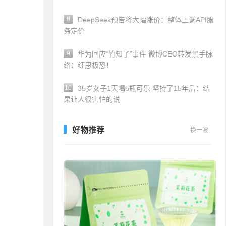
8
DeepSeek预告将大幅涨价：整体上调API服
务定价
9
华为回应“竹知了”事件 微博CEO转发黑手脉
络：细思极恐！
10
35岁女子1天喝5瓶可乐 坚持了15年后：结
果让人很害怕的说
好物推荐
换一波