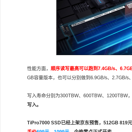
性能方面，
顺序读写最高可以跑到7.4GB/s、6.7G
GB容量版本，也可以分别做到6.9GB/s、2.7GB/s、
写入寿命分别为300TBW、600TBW、1200T
写入。
TiPro7000 SSD已经上架京东预售，512GB 8
手价
699元
、
1099元
，今晚零点正式开卖。