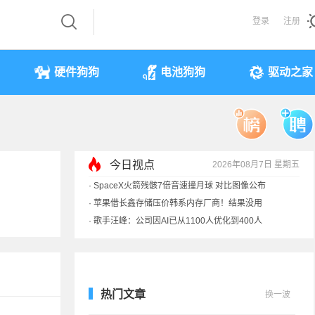
登录
注册
硬件狗狗
电池狗狗
驱动之家
今日视点
2026年08月7日 星期五
·
SpaceX火箭残骸7倍音速撞月球 对比图像公布
·
苹果借长鑫存储压价韩系内存厂商！结果没用
·
歌手汪峰：公司因AI已从1100人优化到400人
·
索尼旗舰电视上市：115寸、149999元
热门文章
换一波