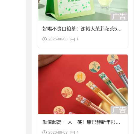
好喝不贵口粮茶：谢裕大茉莉花茶50g
2026-08-03
1
袋装9.9元到手
颜值超高 一人一筷！康巴赫新年限定
2026-08-03
4