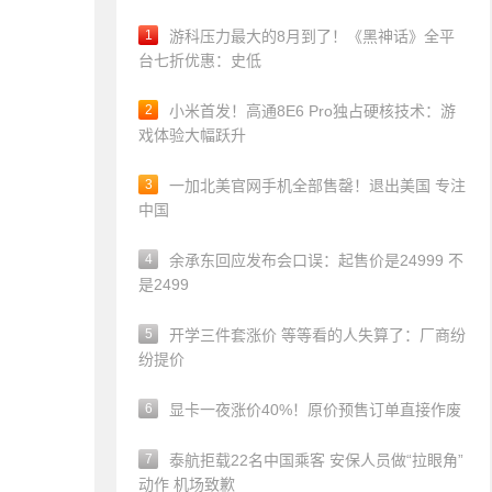
1
游科压力最大的8月到了！《黑神话》全平
台七折优惠：史低
2
小米首发！高通8E6 Pro独占硬核技术：游
戏体验大幅跃升
3
一加北美官网手机全部售罄！退出美国 专注
中国
4
余承东回应发布会口误：起售价是24999 不
是2499
5
开学三件套涨价 等等看的人失算了：厂商纷
纷提价
6
显卡一夜涨价40%！原价预售订单直接作废
7
泰航拒载22名中国乘客 安保人员做“拉眼角”
动作 机场致歉