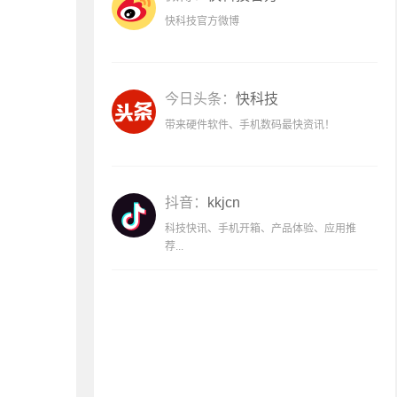
快科技官方微博
今日头条：
快科技
带来硬件软件、手机数码最快资讯！
抖音：
kkjcn
科技快讯、手机开箱、产品体验、应用推
荐...