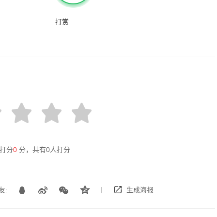
打赏
打分
0
分，共有
0
人打分
|
友:
生成海报