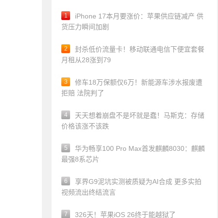
1
iPhone 17本月要涨价：苹果供应链减产 供
货压力瞬间加剧
2
封杀低价流量卡！移动联通电信下便宜套餐
月租从28涨到79
3
修车18万保额仅6万！新能源车涉水报废遭
拒赔 法院判了
4
天天想着崩盘不是坏就是蠢！马斯克：存储
价格该涨不该跌
5
华为畅享100 Pro Max首发麒麟8030：麒麟
最强8系芯片
6
享界G9泥坑实测被质疑为AI合成 更多实拍
视频流出终结流言
7
326天！苹果iOS 26终于能越狱了