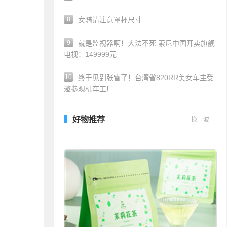
8
女骑请注意罩杯尺寸
9
就是监视器啊！大法不死 索尼中国开卖旗舰
电视：149999元
10
终于见到张雪了！台湾省820RR美女车主受
邀参观机车工厂
好物推荐
换一波