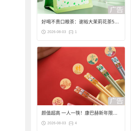
好喝不贵口粮茶：谢裕大茉莉花茶50g
2026-08-03
1
袋装9.9元到手
颜值超高 一人一筷！康巴赫新年限定
2026-08-03
4
合金筷子大促：19.9元