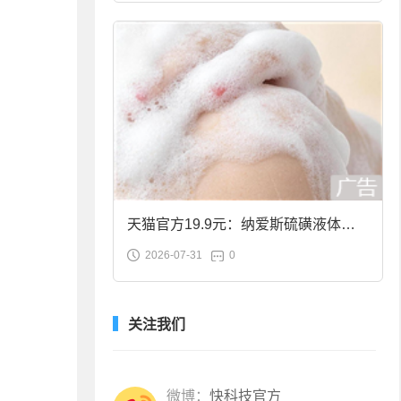
天猫官方19.9元：纳爱斯硫磺液体香
2026-07-31
0
皂2斤大促
关注我们
微博：
快科技官方