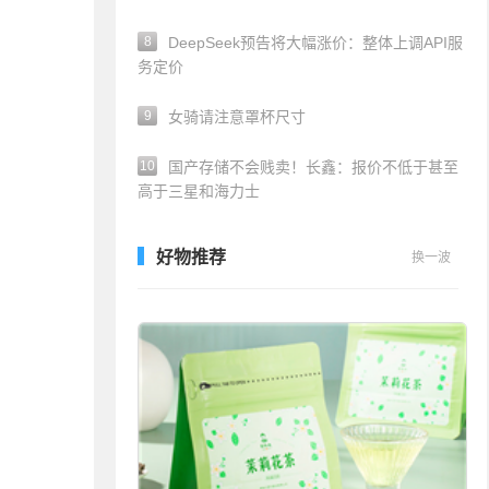
8
DeepSeek预告将大幅涨价：整体上调API服
务定价
9
女骑请注意罩杯尺寸
10
国产存储不会贱卖！长鑫：报价不低于甚至
高于三星和海力士
好物推荐
换一波