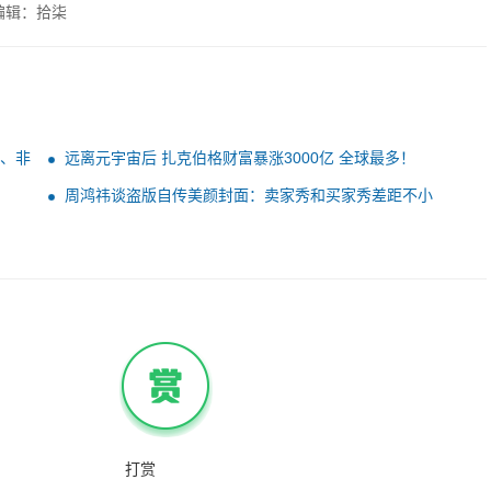
编辑：拾柒
说、非
远离元宇宙后 扎克伯格财富暴涨3000亿 全球最多！
周鸿祎谈盗版自传美颜封面：卖家秀和买家秀差距不小
打赏