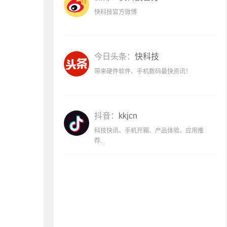
快科技官方微博
今日头条：
快科技
带来硬件软件、手机数码最快资讯！
抖音：
kkjcn
科技快讯、手机开箱、产品体验、应用推
荐...