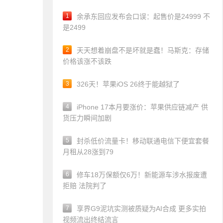
1
余承东回应发布会口误：起售价是24999 不
是2499
2
天天想着崩盘不是坏就是蠢！马斯克：存储
价格该涨不该跌
3
326天！苹果iOS 26终于能越狱了
4
iPhone 17本月要涨价：苹果供应链减产 供
货压力瞬间加剧
5
封杀低价流量卡！移动联通电信下便宜套餐
月租从28涨到79
6
修车18万保额仅6万！新能源车涉水报废遭
拒赔 法院判了
7
享界G9泥坑实测被质疑为AI合成 更多实拍
视频流出终结流言