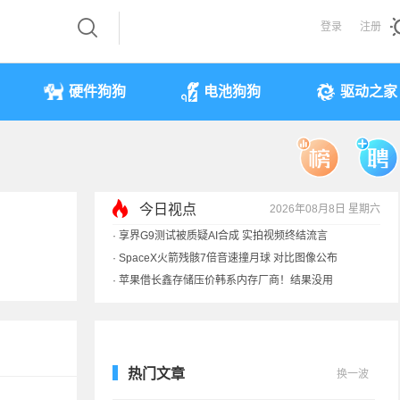
登录
注册
硬件狗狗
电池狗狗
驱动之家
·
享界G9测试被质疑AI合成 实拍视频终结流言
·
SpaceX火箭残骸7倍音速撞月球 对比图像公布
今日视点
2026年08月8日 星期六
·
苹果借长鑫存储压价韩系内存厂商！结果没用
·
歌手汪峰：公司因AI已从1100人优化到400人
·
索尼旗舰电视上市：115寸、149999元
热门文章
换一波