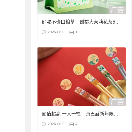
好喝不贵口粮茶：谢裕大茉莉花茶50g
2026-08-03
1
袋装9.9元到手
颜值超高 一人一筷！康巴赫新年限定
2026-08-03
4
合金筷子大促：19.9元