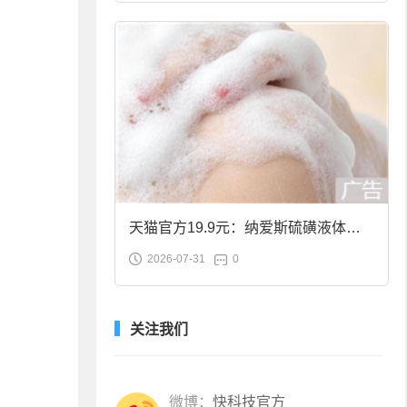
天猫官方19.9元：纳爱斯硫磺液体香
2026-07-31
0
皂2斤大促
关注我们
微博：
快科技官方