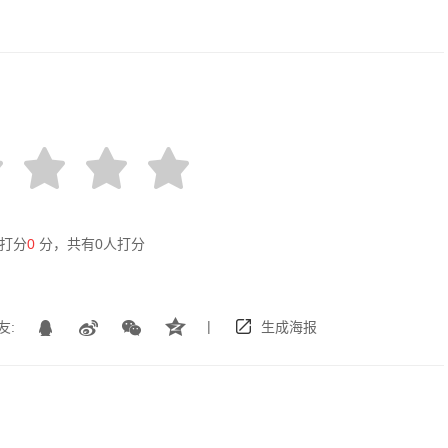
打分
0
分，共有
0
人打分
|
友:
生成海报