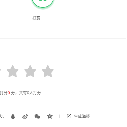
打赏
打分
0
分，共有
0
人打分
|
友:
生成海报