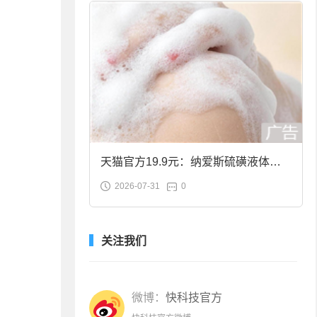
天猫官方19.9元：纳爱斯硫磺液体香
2026-07-31
0
皂2斤大促
关注我们
微博：
快科技官方