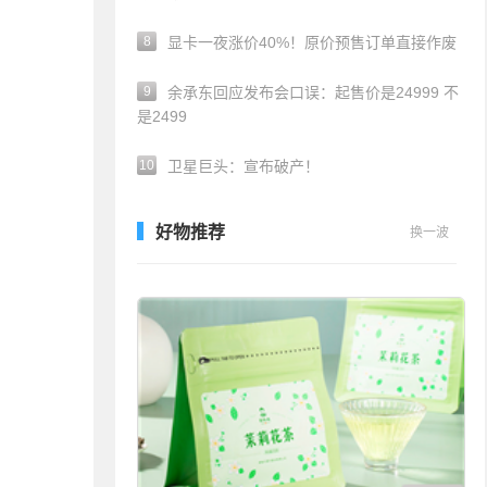
8
显卡一夜涨价40%！原价预售订单直接作废
9
余承东回应发布会口误：起售价是24999 不
是2499
10
卫星巨头：宣布破产！
好物推荐
换一波