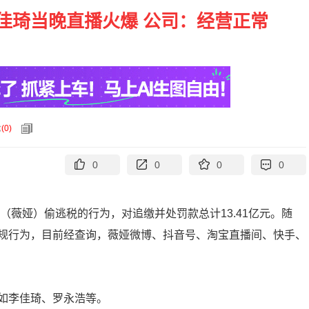
佳琦当晚直播火爆 公司：经营正常
论
(
0
)
0
0
0
0
（薇娅）偷逃税的行为，对追缴并处罚款总计13.41亿元。随
规行为，目前经查询，薇娅微博、抖音号、淘宝直播间、快手、
如李佳琦、罗永浩等。