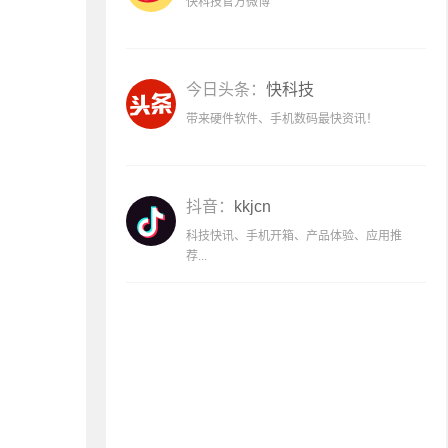
快科技官方微博
今日头条：
快科技
带来硬件软件、手机数码最快资讯！
抖音：
kkjcn
科技快讯、手机开箱、产品体验、应用推
荐...