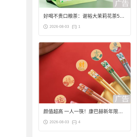
好喝不贵口粮茶：谢裕大茉莉花茶50g
2026-08-03
1
袋装9.9元到手
颜值超高 一人一筷！康巴赫新年限定
2026-08-03
4
合金筷子大促：19.9元