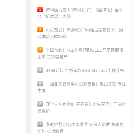
1
游科压力最大的8月到了！《黑神话》全平
台七折优惠：史低
2
小米首发！高通8E6 Pro独占硬核技术：游
戏体验大幅跃升
3
全球首款！TCL华星印刷OLED显示器即将
上市 三季度量产
4
3499元起 华为首款RGB-MiniLED电视开售
5
一加北美官网手机全部售罄！退出美国 专注
中国
6
开学三件套涨价 等等看的人失算了：厂商纷
纷提价
7
泰航拒载22名中国乘客 安保人员做“拉眼角”
动作 机场致歉