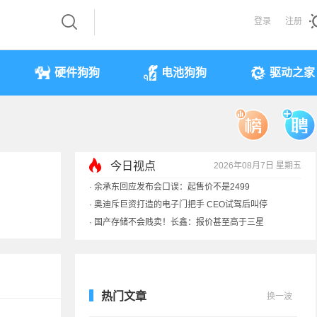
登录
注册
硬件狗狗
电池狗狗
驱动之家
今日视点
2026年08月7日 星期五
·
余承东回应发布会口误：起售价不是2499
·
奥迪斥巨资打造的电子门把手 CEO试驾后叫停
·
国产存储不会贱卖！长鑫：报价甚至高于三星
·
提前还车贷要向银行缴4万违约金？法院判了
热门文章
换一波