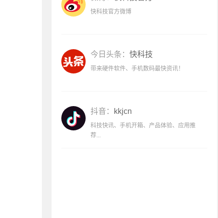
快科技官方微博
今日头条：
快科技
带来硬件软件、手机数码最快资讯！
抖音：
kkjcn
科技快讯、手机开箱、产品体验、应用推
荐...