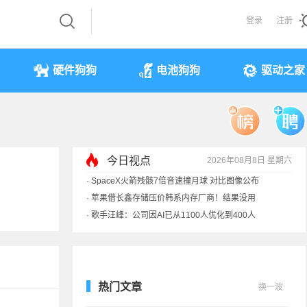
登录
注册
硬件狗狗
电池狗狗
驱动之家
今日视点
2026年08月8日 星期六
·
SpaceX火箭残骸7倍音速撞月球 对比图像公布
·
苹果借长鑫存储压价韩系内存厂商！结果没用
·
歌手汪峰：公司因AI已从1100人优化到400人
·
索尼旗舰电视上市：115寸、149999元
热门文章
换一波