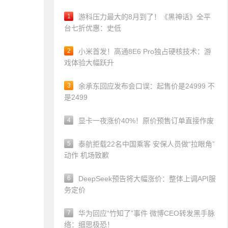
1
游科压力最大的8月到了！《黑神话》全平
台七折优惠：史低
2
小米首发！高通8E6 Pro独占硬核技术：游
戏体验大幅跃升
3
余承东回应发布会口误：起售价是24999 不
是2499
4
显卡一夜涨价40%！原价预售订单直接作废
5
泰航拒载22名中国乘客 安保人员做“拉眼角”
动作 机场致歉
6
DeepSeek预告将大幅涨价：整体上调API服
务定价
7
华为回应“竹知了”事件 微博CEO转发黑手脉
络：细思极恐！