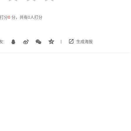
打分
0
分，共有
0
人打分
|
友:
生成海报