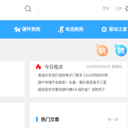
登录
注册
硬件狗狗
电池狗狗
驱动之家
今日视点
2026年08月6日 星期四
·
奥迪斥巨资打造的电子门把手 CEO试驾后叫停
·
国产存储不会贱卖！长鑫：报价甚至高于三星
·
提前还车贷要向银行缴4万违约金？法院判了
·
余承东回应发布会口误：起售价不是2499
热门文章
换一波