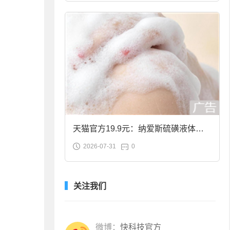
天猫官方19.9元：纳爱斯硫磺液体香
2026-07-31
0
皂2斤大促
关注我们
微博：
快科技官方