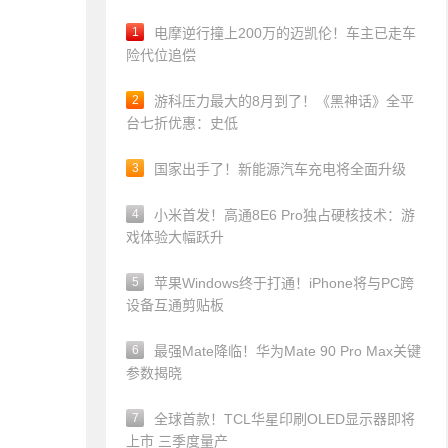
1
电摩逆行撞上200万的迈凯伦！车主已走车
险代位追偿
2
游科压力最大的8月到了！《黑神话》全平
台七折优惠：史低
3
国家出手了！新能源汽车充电将全面升级
4
小米首发！高通8E6 Pro独占硬核技术：游
戏体验大幅跃升
5
苹果Windows终于打通！iPhone将与PC跨
设备互通剪贴板
6
最强Mate降临！华为Mate 90 Pro Max关键
参数揭晓
7
全球首款！TCL华星印刷OLED显示器即将
上市 三季度量产