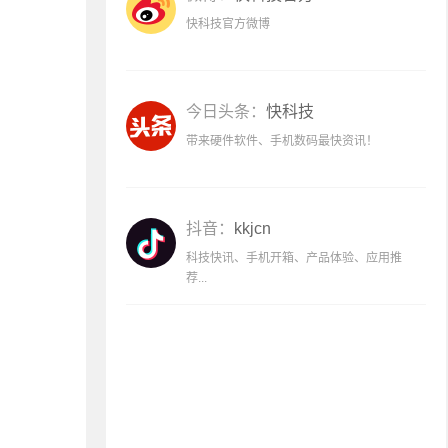
快科技官方微博
今日头条：
快科技
带来硬件软件、手机数码最快资讯！
抖音：
kkjcn
科技快讯、手机开箱、产品体验、应用推
荐...