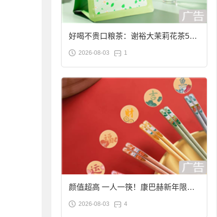
好喝不贵口粮茶：谢裕大茉莉花茶50g
2026-08-03
1
袋装9.9元到手
颜值超高 一人一筷！康巴赫新年限定
2026-08-03
4
合金筷子大促：19.9元