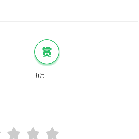
事：网友吐槽违法
打赏