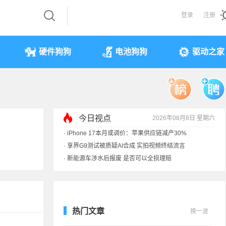
登录
注册
硬件狗狗
电池狗狗
驱动之家
今日视点
2026年08月8日 星期六
·
iPhone 17本月或调价：苹果供应链减产30%
·
享界G9测试被质疑AI合成 实拍视频终结流言
·
新能源车涉水后报废 是否可以全损理赔
·
马斯克：需求增速是供应的10倍 存储该涨价
热门文章
换一波