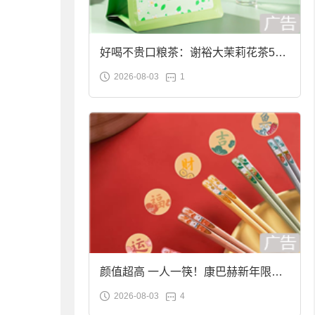
好喝不贵口粮茶：谢裕大茉莉花茶50g
2026-08-03
1
袋装9.9元到手
颜值超高 一人一筷！康巴赫新年限定
2026-08-03
4
合金筷子大促：19.9元