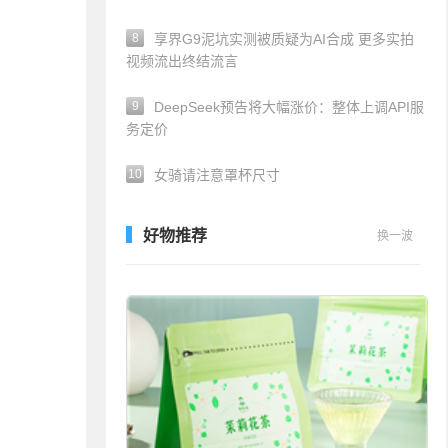
8
享界G9泥坑实测被质疑为AI合成 更多实拍
视频流出终结流言
9
DeepSeek预告将大幅涨价：整体上调API服
务定价
10
女骑请注意罩杯尺寸
好物推荐
换一波