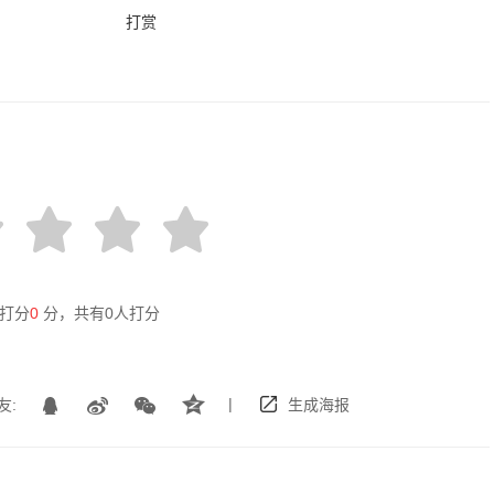
打赏
打分
0
分，共有
0
人打分
|
友:
生成海报