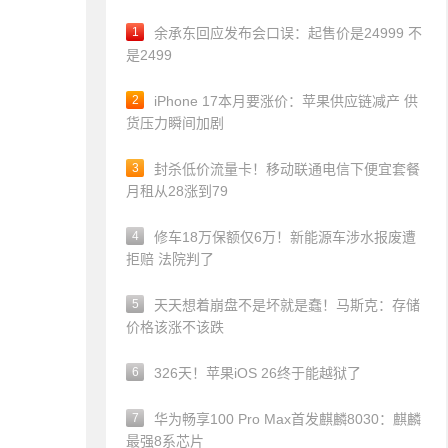
1
余承东回应发布会口误：起售价是24999 不
是2499
2
iPhone 17本月要涨价：苹果供应链减产 供
货压力瞬间加剧
3
封杀低价流量卡！移动联通电信下便宜套餐
月租从28涨到79
4
修车18万保额仅6万！新能源车涉水报废遭
拒赔 法院判了
5
天天想着崩盘不是坏就是蠢！马斯克：存储
价格该涨不该跌
6
326天！苹果iOS 26终于能越狱了
7
华为畅享100 Pro Max首发麒麟8030：麒麟
最强8系芯片