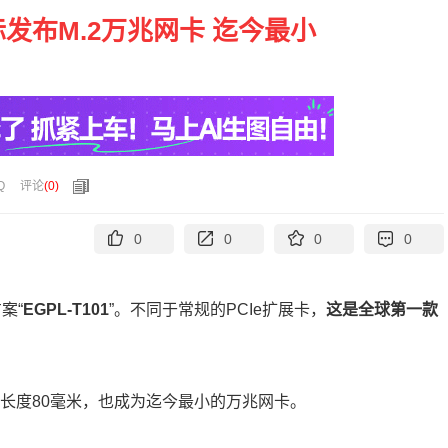
发布M.2万兆网卡 迄今最小
Q
评论
(
0
)
0
0
0
0
案“
EGPL-T101
”。不同于常规的PCIe扩展卡，
这是全球第一款
米、长度80毫米，也成为迄今最小的万兆网卡。