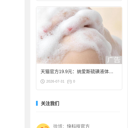
天猫官方19.9元：纳爱斯硫磺液体香
2026-07-31
0
皂2斤大促
关注我们
微博：
快科技官方