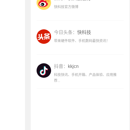
快科技官方微博
今日头条：
快科技
带来硬件软件、手机数码最快资讯！
抖音：
kkjcn
科技快讯、手机开箱、产品体验、应用推
荐...