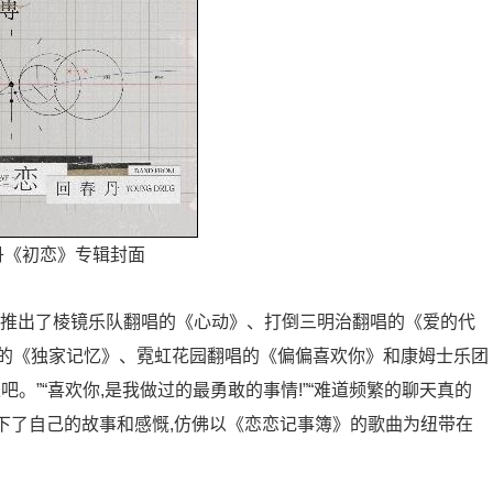
丹《初恋》专辑封面
续推出了棱镜乐队翻唱的《心动》、打倒三明治翻唱的《爱的代
的《独家记忆》、霓虹花园翻唱的《偏偏喜欢你》和康姆士乐团
。”“喜欢你,是我做过的最勇敢的事情!”“难道频繁的聊天真的
下了自己的故事和感慨,仿佛以《恋恋记事簿》的歌曲为纽带在