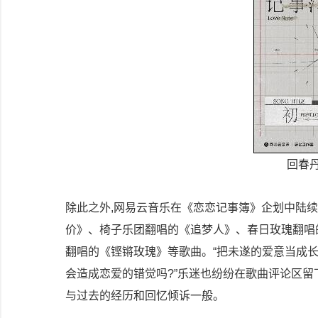
回春
除此之外,网易云音乐在《恋恋记事簿》企划中陆
价》、椅子乐团翻唱的《追梦人》、春日玫瑰翻唱
翻唱的《铿锵玫瑰》等歌曲。“把未遂的爱意当成长吧
会造成恋爱的错觉吗?”乐迷也纷纷在歌曲评论区留
与过去的经历和回忆倾诉一般。