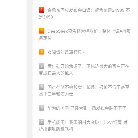
1
余承东回应发布会口误：起售价是24999 不
是2499
2
DeepSeek预告将大幅涨价：整体上调API服
务定价
3
女骑请注意罩杯尺寸
4
黄仁勋开始焦虑了！英伟达最大的客户正在
变成它最大的敌人
5
国产存储不会贱卖！长鑫：报价不低于甚至
高于三星和海力士
6
华为的摊子 已经大到一场发布会装不下了
7
手机能用！我国钢材大突破：比A4纸薄 对
折出钢铁版纸飞机