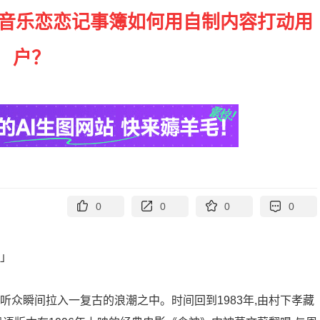
云音乐恋恋记事簿如何用自制内容打动用
户？
0
0
0
0
。」
听众瞬间拉入一复古的浪潮之中。时间回到1983年,由村下孝藏