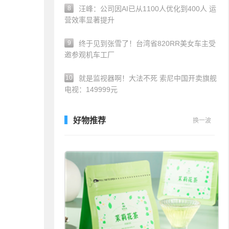
8
汪峰：公司因AI已从1100人优化到400人 运
营效率显著提升
9
终于见到张雪了！台湾省820RR美女车主受
邀参观机车工厂
10
就是监视器啊！大法不死 索尼中国开卖旗舰
电视：149999元
好物推荐
换一波