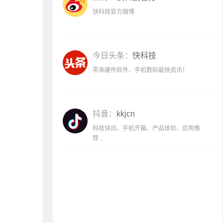
快科技官方微博
今日头条：
快科技
带来硬件软件、手机数码最快资讯！
抖音：
kkjcn
科技快讯、手机开箱、产品体验、应用推
荐...