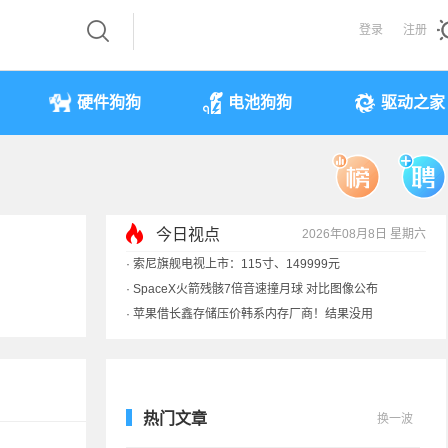
登录
注册
硬件狗狗
电池狗狗
驱动之家
今日视点
2026年08月8日 星期六
·
索尼旗舰电视上市：115寸、149999元
·
SpaceX火箭残骸7倍音速撞月球 对比图像公布
·
苹果借长鑫存储压价韩系内存厂商！结果没用
·
歌手汪峰：公司因AI已从1100人优化到400人
热门文章
换一波