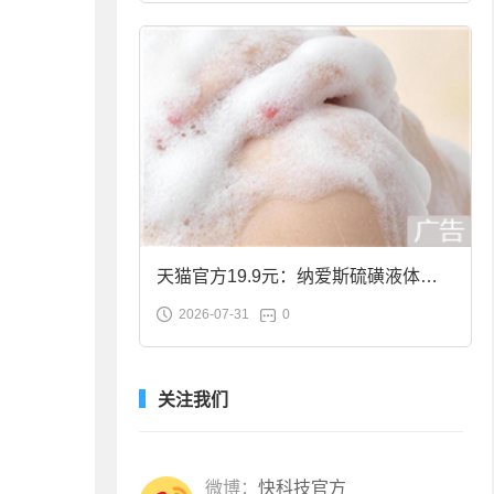
天猫官方19.9元：纳爱斯硫磺液体香
2026-07-31
0
皂2斤大促
关注我们
微博：
快科技官方