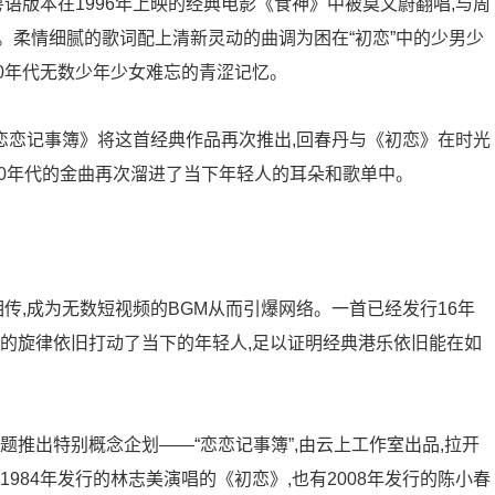
粤语版本在1996年上映的经典电影《食神》中被莫文蔚翻唱,与周
。柔情细腻的歌词配上清新灵动的曲调为困在“初恋”中的少男少
90年代无数少年少女难忘的青涩记忆。
划《恋恋记事簿》将这首经典作品再次推出,回春丹与《初恋》在时光
90年代的金曲再次溜进了当下年轻人的耳朵和歌单中。
相传,成为无数短视频的BGM从而引爆网络。一首已经发行16年
口的旋律依旧打动了当下的年轻人,足以证明经典港乐依旧能在如
题推出特别概念企划——“恋恋记事簿”,由云上工作室出品,拉开
984年发行的林志美演唱的《初恋》,也有2008年发行的陈小春