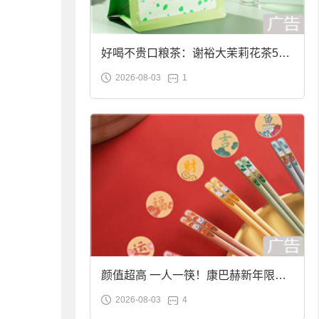
好喝不贵口粮茶：谢裕大茉莉花茶50g
2026-08-03
1
袋装9.9元到手
颜值超高 一人一筷！康巴赫新年限定
2026-08-03
4
合金筷子大促：19.9元