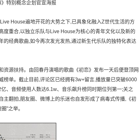
簿》特别概念企划官宣海报
ve House遍地开花的大势之下,已具象化融入Z世代生活的方
重合,以独立乐队与Live House为核心的青年文化以及新的
年的经典歌曲,如今再次发光发热,通过新生代乐队的独特化表达
和资源扶持。由回春丹演唱的歌曲《初恋》发布一天后便登顶网
单。截止目前,评论区已经拥有3w+留言,播放量已突破6000
2亿、音频使用人数达6.1w、音乐飙升榜同时期位列第一;关之
自主翻拍,朋友圈、微博上的乐迷也自发形成了病毒式传播,《初
圈”之举。