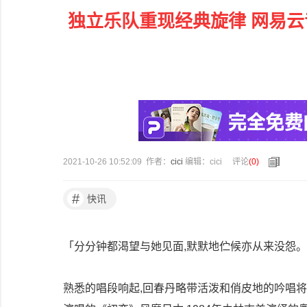
独立乐队重现经典旋律 网易
2021-10-26 10:52:09 作者：
cici
编辑：cici
评论
(
0
)
#
快讯
「分分钟都渴望与她见面,默默地伫候亦从来没怨
熟悉的唱段响起,回春丹略带活泼和俏皮地的吟唱将