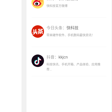
快科技官方微博
今日头条：
快科技
带来硬件软件、手机数码最快资讯！
抖音：
kkjcn
科技快讯、手机开箱、产品体验、应用推
荐...