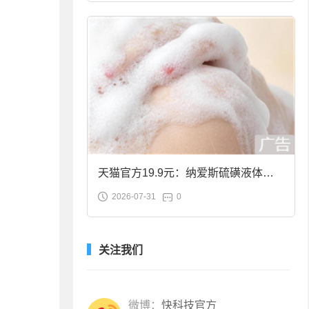
天猫官方19.9元：纳爱斯硫磺液体香
2026-07-31
0
皂2斤大促
关注我们
微博：
快科技官方