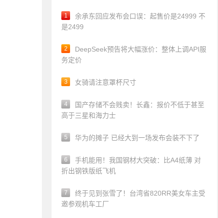
1
余承东回应发布会口误：起售价是24999 不
是2499
2
DeepSeek预告将大幅涨价：整体上调API服
务定价
3
女骑请注意罩杯尺寸
4
国产存储不会贱卖！长鑫：报价不低于甚至
高于三星和海力士
5
华为的摊子 已经大到一场发布会装不下了
6
手机能用！我国钢材大突破：比A4纸薄 对
折出钢铁版纸飞机
7
终于见到张雪了！台湾省820RR美女车主受
邀参观机车工厂