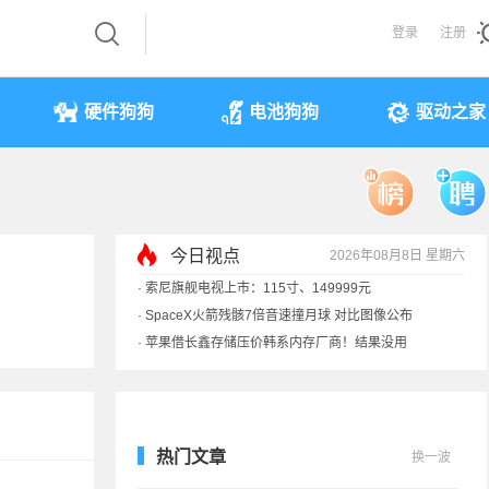
登录
注册
硬件狗狗
电池狗狗
驱动之家
今日视点
2026年08月8日 星期六
·
索尼旗舰电视上市：115寸、149999元
·
SpaceX火箭残骸7倍音速撞月球 对比图像公布
·
苹果借长鑫存储压价韩系内存厂商！结果没用
·
歌手汪峰：公司因AI已从1100人优化到400人
热门文章
换一波