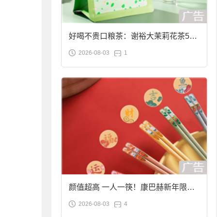
好喝不贵口粮茶：谢裕大茉莉花茶50g
2026-08-03
1
袋装9.9元到手
颜值超高 一人一筷！康巴赫新年限定
2026-08-03
4
合金筷子大促：19.9元