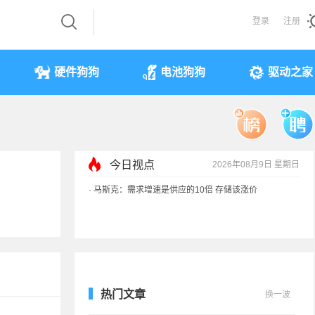
登录
注册
硬件狗狗
电池狗狗
驱动之家
今日视点
2026年08月9日 星期日
·
马斯克：需求增速是供应的10倍 存储该涨价
·
iPhone 17本月或调价：苹果供应链减产30%
·
享界G9测试被质疑AI合成 实拍视频终结流言
·
新能源车涉水后报废 是否可以全损理赔
热门文章
换一波