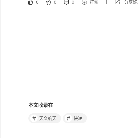
|
0
0
0
打赏
分享好
本文收录在
#
#
天文航天
快递