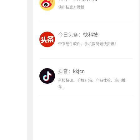
快科技官方微博
今日头条：
快科技
带来硬件软件、手机数码最快资讯！
抖音：
kkjcn
科技快讯、手机开箱、产品体验、应用推
荐...