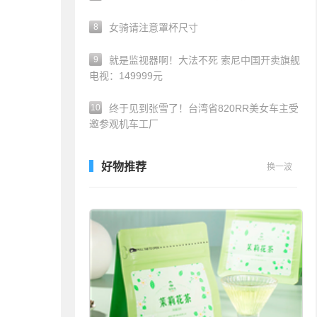
8
女骑请注意罩杯尺寸
9
就是监视器啊！大法不死 索尼中国开卖旗舰
电视：149999元
10
终于见到张雪了！台湾省820RR美女车主受
邀参观机车工厂
好物推荐
换一波