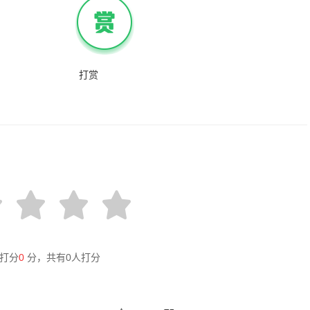
打赏
打分
0
分，共有
0
人打分