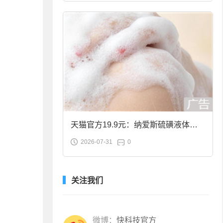
天猫官方19.9元：纳爱斯硫磺液体香
2026-07-31
0
皂2斤大促
关注我们
微博：
快科技官方