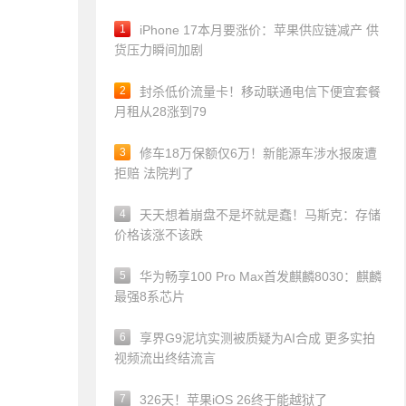
1
iPhone 17本月要涨价：苹果供应链减产 供
货压力瞬间加剧
2
封杀低价流量卡！移动联通电信下便宜套餐
月租从28涨到79
3
修车18万保额仅6万！新能源车涉水报废遭
拒赔 法院判了
4
天天想着崩盘不是坏就是蠢！马斯克：存储
价格该涨不该跌
5
华为畅享100 Pro Max首发麒麟8030：麒麟
最强8系芯片
6
享界G9泥坑实测被质疑为AI合成 更多实拍
视频流出终结流言
7
326天！苹果iOS 26终于能越狱了