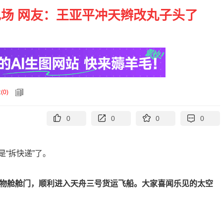
场 网友：王亚平冲天辫改丸子头了
论
(
0
)
0
0
0
0
“拆快递”了。
货物舱舱门，顺利进入天舟三号货运飞船。大家喜闻乐见的太空