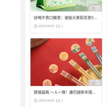
好喝不贵口粮茶：谢裕大茉莉花茶50g
2026-08-03
1
袋装9.9元到手
颜值超高 一人一筷！康巴赫新年限定
2026-08-03
4
合金筷子大促：19.9元