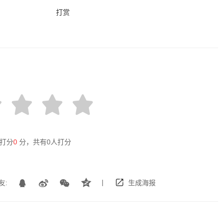
打赏
打分
0
分，共有
0
人打分
|
友:
生成海报