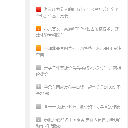
1
游科压力最大的8月到了！《黑神话》全平
台七折优惠：史低
2
小米首发！高通8E6 Pro独占硬核技术：游
戏体验大幅跃升
3
一加北美官网手机全部售罄！退出美国 专注
中国
4
开学三件套涨价 等等看的人失算了：厂商纷
纷提价
5
余承东回应发布会口误：起售价是24999 不
是2499
6
显卡一夜涨价40%！原价预售订单直接作废
7
泰航拒载22名中国乘客 安保人员做“拉眼角”
动作 机场致歉