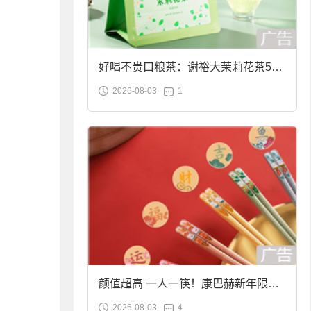
好喝不贵口粮茶：谢裕大茉莉花茶50g
2026-08-03
1
袋装9.9元到手
颜值超高 一人一筷！康巴赫新年限定
2026-08-03
4