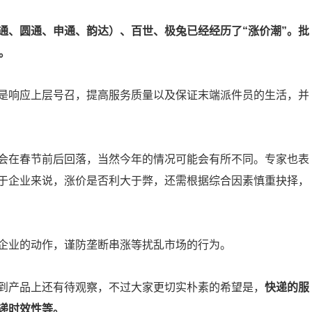
中通、圆通、申通、韵达）、百世、极兔已经经历了“涨价潮”。批
。
是响应上层号召，提高服务质量以及保证末端派件员的生活，并
会在春节前后回落，当然今年的情况可能会有所不同。专家也表
于企业来说，涨价是否利大于弊，还需根据综合因素慎重抉择，
企业的动作，谨防垄断串涨等扰乱市场的行为。
到产品上还有待观察，不过大家更切实朴素的希望是，
快递的服
递时效性等。