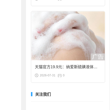
合金筷子大促：19.9元
天猫官方19.9元：纳爱斯硫磺液体香
2026-07-31
0
皂2斤大促
关注我们