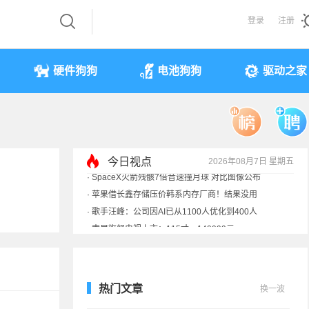
登录
注册
硬件狗狗
电池狗狗
驱动之家
·
SpaceX火箭残骸7倍音速撞月球 对比图像公布
·
苹果借长鑫存储压价韩系内存厂商！结果没用
今日视点
2026年08月7日 星期五
·
歌手汪峰：公司因AI已从1100人优化到400人
·
索尼旗舰电视上市：115寸、149999元
热门文章
换一波