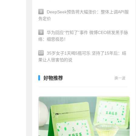
8
DeepSeek预告将大幅涨价：整体上调API服
务定价
9
华为回应“竹知了”事件 微博CEO转发黑手脉
络：细思极恐！
10
35岁女子1天喝5瓶可乐 坚持了15年后：结
果让人很害怕的说
好物推荐
换一波