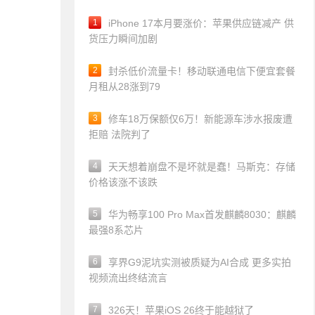
1
iPhone 17本月要涨价：苹果供应链减产 供
货压力瞬间加剧
2
封杀低价流量卡！移动联通电信下便宜套餐
月租从28涨到79
3
修车18万保额仅6万！新能源车涉水报废遭
拒赔 法院判了
4
天天想着崩盘不是坏就是蠢！马斯克：存储
价格该涨不该跌
5
华为畅享100 Pro Max首发麒麟8030：麒麟
最强8系芯片
6
享界G9泥坑实测被质疑为AI合成 更多实拍
视频流出终结流言
7
326天！苹果iOS 26终于能越狱了