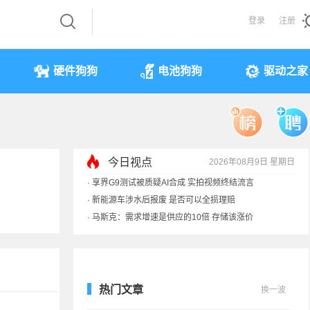
登录
注册
硬件狗狗
电池狗狗
驱动之家
今日视点
2026年08月9日 星期日
·
享界G9测试被质疑AI合成 实拍视频终结流言
·
新能源车涉水后报废 是否可以全损理赔
·
马斯克：需求增速是供应的10倍 存储该涨价
·
iPhone 17本月或调价：苹果供应链减产30%
热门文章
换一波