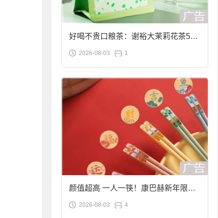
好喝不贵口粮茶：谢裕大茉莉花茶50g
2026-08-03
1
袋装9.9元到手
颜值超高 一人一筷！康巴赫新年限定
2026-08-03
4
合金筷子大促：19.9元