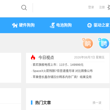
登录
注册
硬件狗狗
电池狗狗
驱动之家
今日视点
2026年08月7日 星期五
·
索尼旗舰电视上市：115寸、149999元
·
SpaceX火箭残骸7倍音速撞月球 对比图像公布
·
苹果借长鑫存储压价韩系内存厂商！结果没用
·
歌手汪峰：公司因AI已从1100人优化到400人
热门文章
换一波