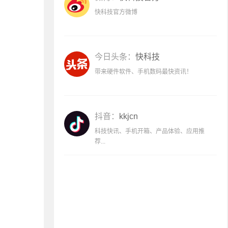
快科技官方微博
今日头条：
快科技
带来硬件软件、手机数码最快资讯！
抖音：
kkjcn
科技快讯、手机开箱、产品体验、应用推
荐...