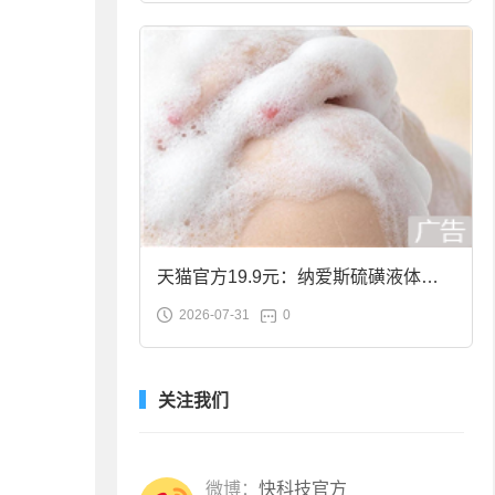
天猫官方19.9元：纳爱斯硫磺液体香
2026-07-31
0
皂2斤大促
关注我们
微博：
快科技官方