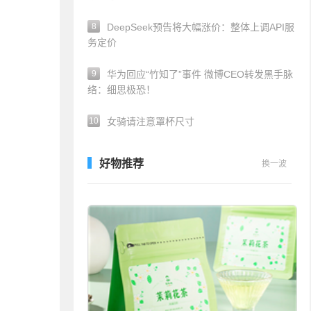
8
DeepSeek预告将大幅涨价：整体上调API服
务定价
9
华为回应“竹知了”事件 微博CEO转发黑手脉
络：细思极恐！
10
女骑请注意罩杯尺寸
好物推荐
换一波