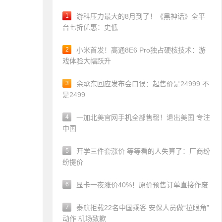
1
游科压力最大的8月到了！《黑神话》全平
台七折优惠：史低
2
小米首发！高通8E6 Pro独占硬核技术：游
戏体验大幅跃升
3
余承东回应发布会口误：起售价是24999 不
是2499
4
一加北美官网手机全部售罄！退出美国 专注
中国
5
开学三件套涨价 等等看的人失算了：厂商纷
纷提价
6
显卡一夜涨价40%！原价预售订单直接作废
7
泰航拒载22名中国乘客 安保人员做“拉眼角”
动作 机场致歉