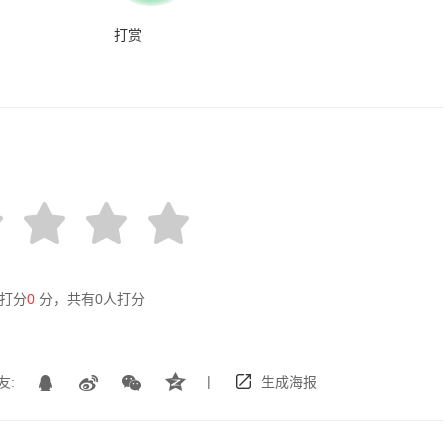
打赏
打分
0
分，共有
0
人打分
|
友:
生成海报