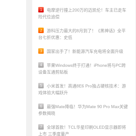
1
电摩逆行撞上200万的迈凯伦！车主已走车
险代位追偿
2
游科压力最大的8月到了！《黑神话》全平
台七折优惠：史低
3
国家出手了！新能源汽车充电将全面升级
4
苹果Windows终于打通！iPhone将与PC跨
设备互通剪贴板
5
小米首发！高通8E6 Pro独占硬核技术：游
戏体验大幅跃升
6
最强Mate降临！华为Mate 90 Pro Max关键
参数揭晓
7
全球首款！TCL华星印刷OLED显示器即将
上市 三季度量产