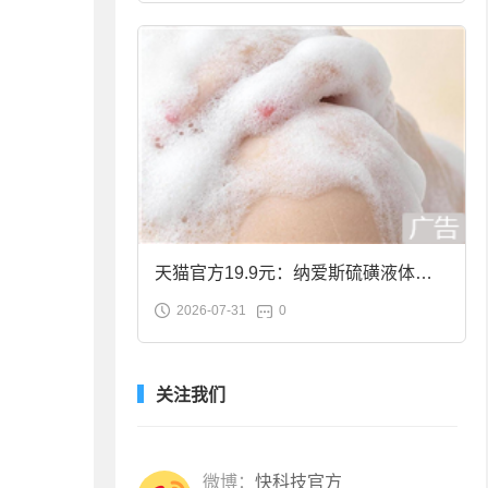
天猫官方19.9元：纳爱斯硫磺液体香
2026-07-31
0
皂2斤大促
关注我们
微博：
快科技官方