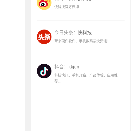
快科技官方微博
今日头条：
快科技
带来硬件软件、手机数码最快资讯！
抖音：
kkjcn
科技快讯、手机开箱、产品体验、应用推
荐...