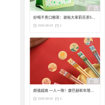
好喝不贵口粮茶：谢裕大茉莉花茶50g
2026-08-03
1
袋装9.9元到手
颜值超高 一人一筷！康巴赫新年限定
2026-08-03
4
合金筷子大促：19.9元