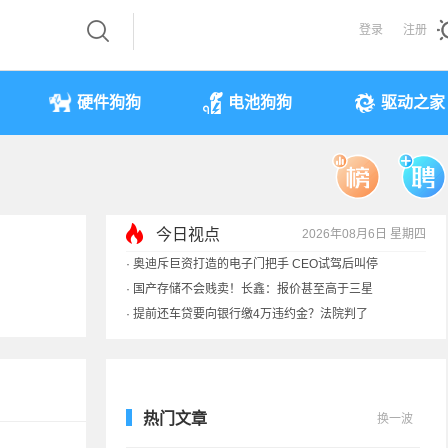
登录
注册
硬件狗狗
电池狗狗
驱动之家
今日视点
2026年08月6日 星期四
·
奥迪斥巨资打造的电子门把手 CEO试驾后叫停
·
国产存储不会贱卖！长鑫：报价甚至高于三星
·
提前还车贷要向银行缴4万违约金？法院判了
·
余承东回应发布会口误：起售价不是2499
热门文章
换一波