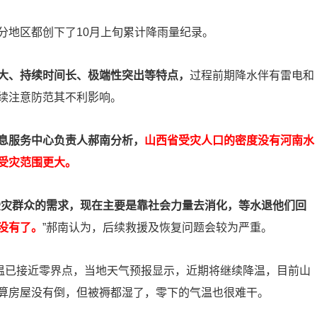
分地区都创下了10月上旬累计降雨量纪录。
大、持续时间长、极端性突出等特点，
过程前期降水伴有雷电和
续注意防范其不利影响。
息服务中心负责人郝南分析，
山西省受灾人口的密度没有河南水
受灾范围更大。
受灾群众的需求，现在主要是靠社会力量去消化，等水退他们回
没有了。
”郝南认为，后续救援及恢复问题会较为严重。
气温已接近零界点，当地天气预报显示，近期将继续降温，目前山
算房屋没有倒，但被褥都湿了，零下的气温也很难干。