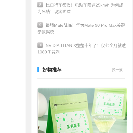
8
比自行车都慢！电动车限速25km/h 为何成
为死结：现实唏嘘
9
最强Mate降临！华为Mate 90 Pro Max关键
参数揭晓
10
NVIDIA TITAN X整整十年了！仅七个月就遭
1080 Ti背刺
好物推荐
换一波