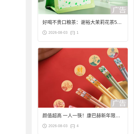
好喝不贵口粮茶：谢裕大茉莉花茶50g
2026-08-03
1
袋装9.9元到手
颜值超高 一人一筷！康巴赫新年限定
2026-08-03
4
合金筷子大促：19.9元