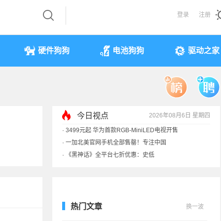
登录
注册
硬件狗狗
电池狗狗
驱动之家
今日视点
2026年08月6日 星期四
·
3499元起 华为首款RGB-MiniLED电视开售
·
一加北美官网手机全部售罄！专注中国
·
《黑神话》全平台七折优惠：史低
·
显卡一夜涨价40%！原价预售订单直接作废
热门文章
换一波