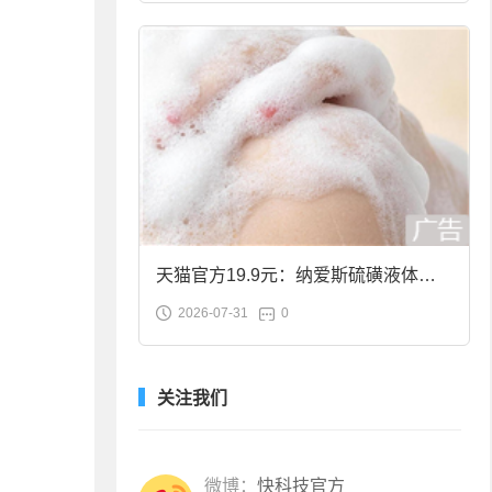
天猫官方19.9元：纳爱斯硫磺液体香
2026-07-31
0
皂2斤大促
关注我们
微博：
快科技官方