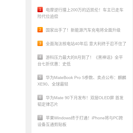
1
电摩逆行撞上200万的迈凯伦！车主已走车
险代位追偿
2
国家出手了！新能源汽车充电将全面升级
3
全面淘汰核电站40年后 意大利终于忍不住了
4
游科压力最大的8月到了！《黑神话》全平
台七折优惠：史低
5
华为MateBook Pro S参数、卖点公布：麒麟
XE90、全球最轻
6
华为Mate 90下月发布！双层OLED屏 首发
韬定律芯片
7
苹果Windows终于打通！iPhone将与PC跨
设备互通剪贴板