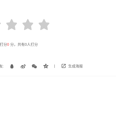
打分
0
分，共有
0
人打分
|
友:
生成海报