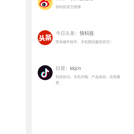
快科技官方微博
今日头条：
快科技
带来硬件软件、手机数码最快资讯！
抖音：
kkjcn
科技快讯、手机开箱、产品体验、应用推
荐...