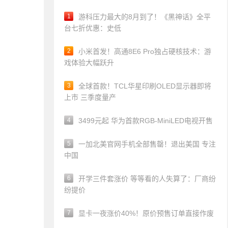
1
游科压力最大的8月到了！《黑神话》全平
台七折优惠：史低
2
小米首发！高通8E6 Pro独占硬核技术：游
戏体验大幅跃升
3
全球首款！TCL华星印刷OLED显示器即将
上市 三季度量产
4
3499元起 华为首款RGB-MiniLED电视开售
5
一加北美官网手机全部售罄！退出美国 专注
中国
6
开学三件套涨价 等等看的人失算了：厂商纷
纷提价
7
显卡一夜涨价40%！原价预售订单直接作废