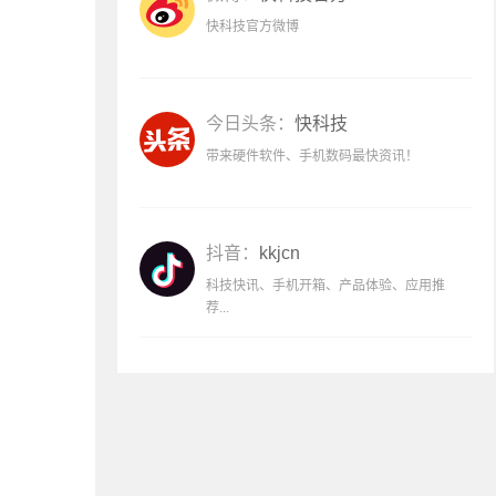
快科技官方微博
今日头条：
快科技
带来硬件软件、手机数码最快资讯！
抖音：
kkjcn
科技快讯、手机开箱、产品体验、应用推
荐...