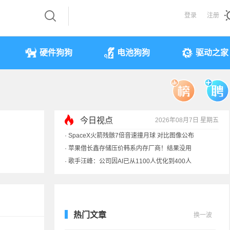
登录
注册
硬件狗狗
电池狗狗
驱动之家
今日视点
2026年08月7日 星期五
·
SpaceX火箭残骸7倍音速撞月球 对比图像公布
·
苹果借长鑫存储压价韩系内存厂商！结果没用
·
歌手汪峰：公司因AI已从1100人优化到400人
·
索尼旗舰电视上市：115寸、149999元
热门文章
换一波