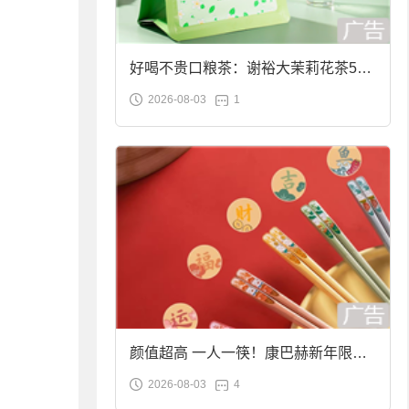
好喝不贵口粮茶：谢裕大茉莉花茶50g
2026-08-03
1
袋装9.9元到手
颜值超高 一人一筷！康巴赫新年限定
2026-08-03
4
合金筷子大促：19.9元