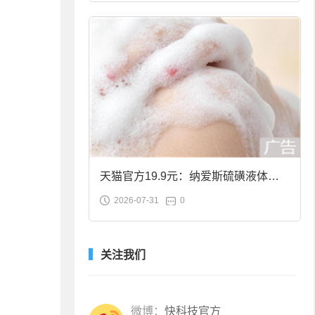
天猫官方19.9元：纳爱斯硫磺液体香
2026-07-31
0
皂2斤大促
关注我们
微博：
快科技官方