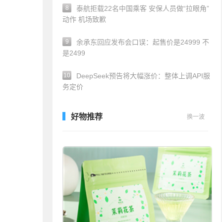
8
泰航拒载22名中国乘客 安保人员做“拉眼角”
动作 机场致歉
9
余承东回应发布会口误：起售价是24999 不
是2499
10
DeepSeek预告将大幅涨价：整体上调API服
务定价
好物推荐
换一波