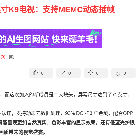
5英寸K9电视：支持MEMC动态插帧
论
(
0
)
0
0
0
0
能电视，而这次加入的新成员是个大块头，屏幕尺寸达到了75英寸。
业认证，支持动态元数据处理，93% DCI-P3 广色域，配合OPP
幕能呈现更加自然真实、色彩丰富的显示效果，还有低蓝光护眼
画质带来的视觉盛宴。