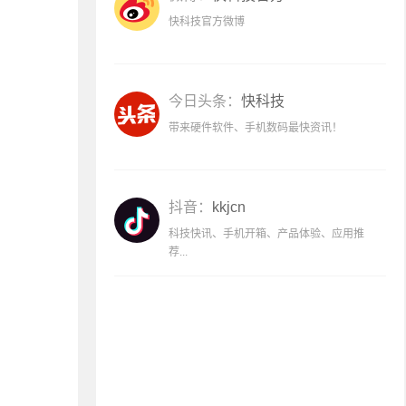
快科技官方微博
今日头条：
快科技
带来硬件软件、手机数码最快资讯！
抖音：
kkjcn
科技快讯、手机开箱、产品体验、应用推
荐...