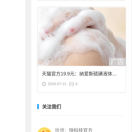
天猫官方19.9元：纳爱斯硫磺液体香
2026-07-31
0
皂2斤大促
关注我们
微博：
快科技官方