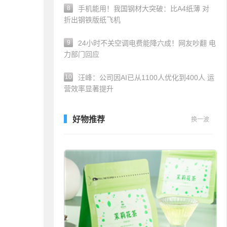
8
手机能用！我国钢材大突破：比A4纸薄 对
折出钢铁版纸飞机
9
24小时不关空调电费能降六成！网友吵翻 电
力部门回应
10
汪峰：公司因AI已从1100人优化到400人 运
营效率显著提升
好物推荐
换一波