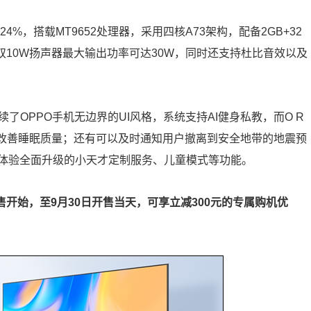
24%，搭载MT9652处理器，采用四核A73架构，配备2GB+32
，双10W扬声器最大输出功率可达30W，同时还支持杜比音效以及
，延续了OPPO手机无边界的UI风格，系统支持AI健身私教，而O R
，改善睡眠质量；还有可以及时通知用户撤离到安全地带的地震预
体验全面升级的小天才定制服务、儿童模式等功能。
起预售开始，至9月30日开售当天，可享立减300元的专属购机优