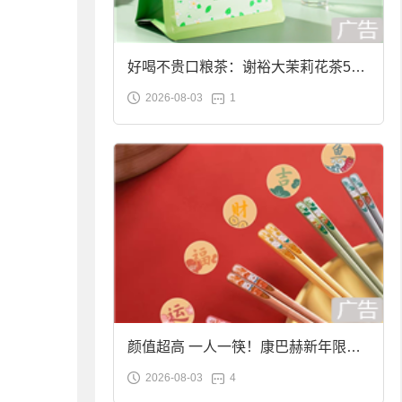
好喝不贵口粮茶：谢裕大茉莉花茶50g
2026-08-03
1
袋装9.9元到手
颜值超高 一人一筷！康巴赫新年限定
2026-08-03
4
合金筷子大促：19.9元