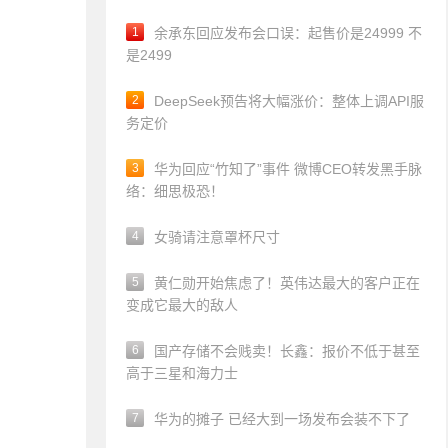
1
余承东回应发布会口误：起售价是24999 不
是2499
2
DeepSeek预告将大幅涨价：整体上调API服
务定价
3
华为回应“竹知了”事件 微博CEO转发黑手脉
络：细思极恐！
4
女骑请注意罩杯尺寸
5
黄仁勋开始焦虑了！英伟达最大的客户正在
变成它最大的敌人
6
国产存储不会贱卖！长鑫：报价不低于甚至
高于三星和海力士
7
华为的摊子 已经大到一场发布会装不下了