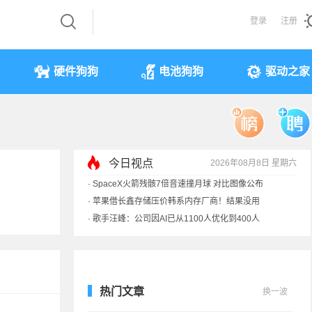
登录
注册
硬件狗狗
电池狗狗
驱动之家
·
SpaceX火箭残骸7倍音速撞月球 对比图像公布
今日视点
2026年08月8日 星期六
·
苹果借长鑫存储压价韩系内存厂商！结果没用
·
歌手汪峰：公司因AI已从1100人优化到400人
·
索尼旗舰电视上市：115寸、149999元
热门文章
换一波