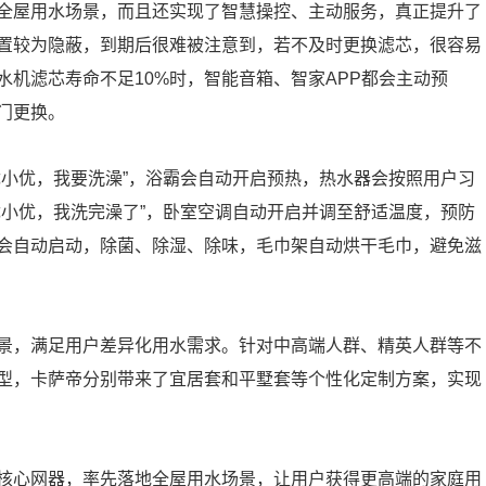
全屋用水场景，而且还实现了智慧操控、主动服务，真正提升了
置较为隐蔽，到期后很难被注意到，若不及时更换滤芯，很容易
机滤芯寿命不足10%时，智能音箱、智家APP都会主动预
门更换。
优小优，我要洗澡”，浴霸会自动开启预热，热水器会按照用户习
优小优，我洗完澡了”，卧室空调自动开启并调至舒适温度，预防
会自动启动，除菌、除湿、除味，毛巾架自动烘干毛巾，避免滋
景，满足用户差异化用水需求。针对中高端人群、精英人群等不
型，卡萨帝分别带来了宜居套和平墅套等个性化定制方案，实现
核心网器，率先落地全屋用水场景，让用户获得更高端的家庭用