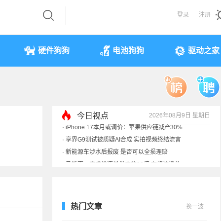
登录
注册
硬件狗狗
电池狗狗
驱动之家
今日视点
2026年08月9日 星期日
·
马斯克：需求增速是供应的10倍 存储该涨价
·
iPhone 17本月或调价：苹果供应链减产30%
·
享界G9测试被质疑AI合成 实拍视频终结流言
·
新能源车涉水后报废 是否可以全损理赔
热门文章
换一波