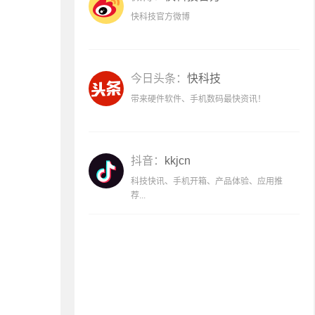
快科技官方微博
今日头条：
快科技
带来硬件软件、手机数码最快资讯！
抖音：
kkjcn
科技快讯、手机开箱、产品体验、应用推
荐...