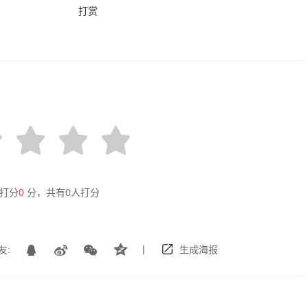
打赏
打分
0
分，共有
0
人打分
|
友:
生成海报