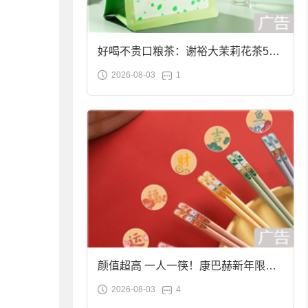
好喝不贵口粮茶：谢裕大茉莉花茶50g
2026-08-03
1
袋装9.9元到手
颜值超高 一人一筷！康巴赫新年限定
2026-08-03
4
合金筷子大促：19.9元