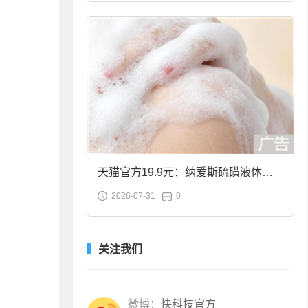
天猫官方19.9元：纳爱斯硫磺液体香
2026-07-31
0
皂2斤大促
关注我们
微博：
快科技官方