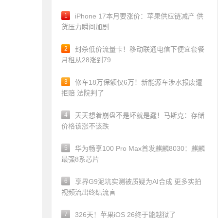
1
iPhone 17本月要涨价：苹果供应链减产 供
货压力瞬间加剧
2
封杀低价流量卡！移动联通电信下便宜套餐
月租从28涨到79
3
修车18万保额仅6万！新能源车涉水报废遭
拒赔 法院判了
4
天天想着崩盘不是坏就是蠢！马斯克：存储
价格该涨不该跌
5
华为畅享100 Pro Max首发麒麟8030：麒麟
最强8系芯片
6
享界G9泥坑实测被质疑为AI合成 更多实拍
视频流出终结流言
7
326天！苹果iOS 26终于能越狱了