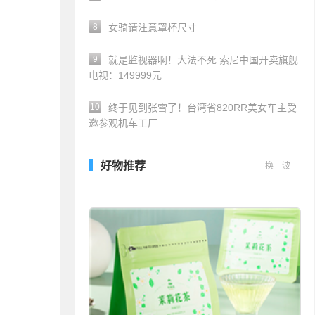
8
女骑请注意罩杯尺寸
9
就是监视器啊！大法不死 索尼中国开卖旗舰
电视：149999元
10
终于见到张雪了！台湾省820RR美女车主受
邀参观机车工厂
好物推荐
换一波