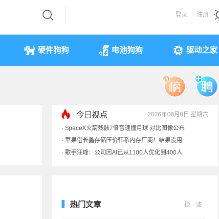
登录
注册
硬件狗狗
电池狗狗
驱动之家
今日视点
2026年08月8日 星期六
·
索尼旗舰电视上市：115寸、149999元
·
SpaceX火箭残骸7倍音速撞月球 对比图像公布
·
苹果借长鑫存储压价韩系内存厂商！结果没用
·
歌手汪峰：公司因AI已从1100人优化到400人
热门文章
换一波