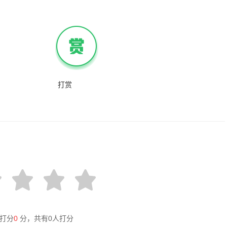
打赏
打分
0
分，共有
0
人打分