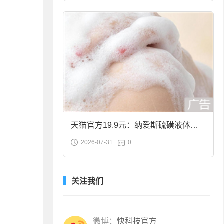
天猫官方19.9元：纳爱斯硫磺液体香
2026-07-31
0
皂2斤大促
关注我们
微博：
快科技官方