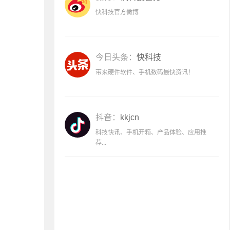
快科技官方微博
今日头条：
快科技
带来硬件软件、手机数码最快资讯！
抖音：
kkjcn
科技快讯、手机开箱、产品体验、应用推
荐...