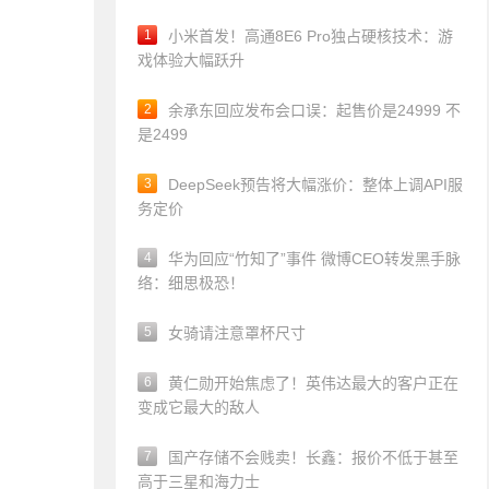
1
小米首发！高通8E6 Pro独占硬核技术：游
戏体验大幅跃升
2
余承东回应发布会口误：起售价是24999 不
是2499
3
DeepSeek预告将大幅涨价：整体上调API服
务定价
4
华为回应“竹知了”事件 微博CEO转发黑手脉
络：细思极恐！
5
女骑请注意罩杯尺寸
6
黄仁勋开始焦虑了！英伟达最大的客户正在
变成它最大的敌人
7
国产存储不会贱卖！长鑫：报价不低于甚至
高于三星和海力士