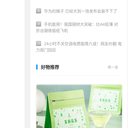
8
华为的摊子 已经大到一场发布会装不下了
9
手机能用！我国钢材大突破：比A4纸薄 对
折出钢铁版纸飞机
10
24小时不关空调电费能降六成！网友吵翻 电
力部门回应
好物推荐
换一波