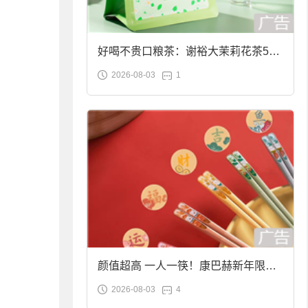
好喝不贵口粮茶：谢裕大茉莉花茶50g
2026-08-03
1
袋装9.9元到手
颜值超高 一人一筷！康巴赫新年限定
2026-08-03
4
合金筷子大促：19.9元