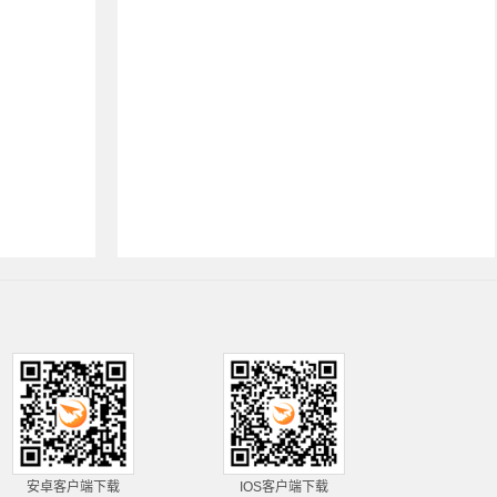
安卓客户端下载
IOS客户端下载