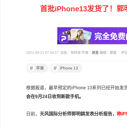
首批iPhone13发货了！郭
2021-09-21 07:34:17 出处：快科技 作者：
建嘉
编辑：建嘉
评
#
#
苹果
iPhone 13
根据报道，最早预定的iPhone 13系列已经开始
会在9月24日收到新款手机。
日前，
天风国际分析师郭明錤发表分析报告，
称i