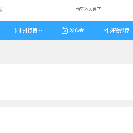
版
排行榜
发布会
好物推荐