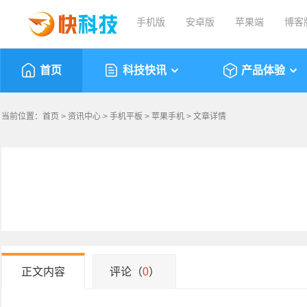
手机版
安卓版
苹果端
博客
首页
科技快讯
产品体验
当前位置：
首页
>
资讯中心
>
手机平板
>
苹果手机
> 文章详情
正文内容
评论（
0
）