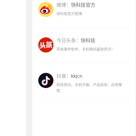
微博：
快科技官方
快科技官方微博
今日头条：
快科技
带来硬件软件、手机数码最快资讯！
抖音：
kkjcn
科技快讯、手机开箱、产品体验、应用推
荐...