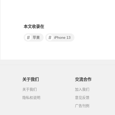
本文收录在
#
#
苹果
iPhone 13
关于我们
交流合作
关于我们
加入我们
隐私权说明
意见反馈
广告刊例