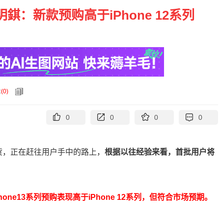
明錤：新款预购高于iPhone 12系列
论
(
0
)
0
0
0
0
发货，正在赶往用户手中的路上，
根据以往经验来看，首批用户将
Phone13系列预购表现高于iPhone 12系列，但符合市场预期。