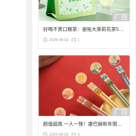
好喝不贵口粮茶：谢裕大茉莉花茶50g
2026-08-03
1
袋装9.9元到手
颜值超高 一人一筷！康巴赫新年限定
2026-08-03
4