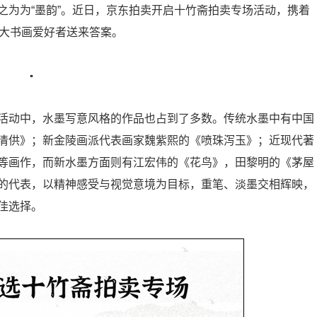
之为为“墨韵”。近日，京东拍卖开启十竹斋拍卖专场活动，携着
广大书画爱好者送来答案。
活动中，水墨写意风格的作品也占到了多数。传统水墨中有中国
清供》；新金陵画派代表画家魏紫熙的《喷珠泻玉》；近现代著
等画作，而新水墨方面则有江宏伟的《花鸟》，田黎明的《茅屋
的代表，以精神感受与视觉意境为目标，重笔、淡墨交相辉映，
佳选择。