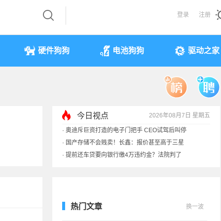
登录
注册
硬件狗狗
电池狗狗
驱动之家
今日视点
2026年08月7日 星期五
·
奥迪斥巨资打造的电子门把手 CEO试驾后叫停
·
国产存储不会贱卖！长鑫：报价甚至高于三星
·
提前还车贷要向银行缴4万违约金？法院判了
·
余承东回应发布会口误：起售价不是2499
热门文章
换一波