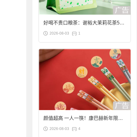
好喝不贵口粮茶：谢裕大茉莉花茶50g
2026-08-03
1
袋装9.9元到手
颜值超高 一人一筷！康巴赫新年限定
2026-08-03
4
合金筷子大促：19.9元