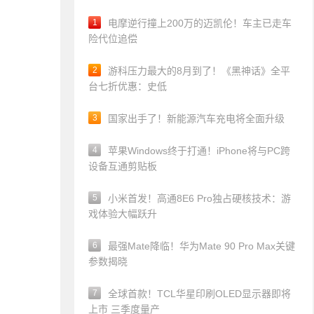
1
电摩逆行撞上200万的迈凯伦！车主已走车
险代位追偿
2
游科压力最大的8月到了！《黑神话》全平
台七折优惠：史低
3
国家出手了！新能源汽车充电将全面升级
4
苹果Windows终于打通！iPhone将与PC跨
设备互通剪贴板
5
小米首发！高通8E6 Pro独占硬核技术：游
戏体验大幅跃升
6
最强Mate降临！华为Mate 90 Pro Max关键
参数揭晓
7
全球首款！TCL华星印刷OLED显示器即将
上市 三季度量产