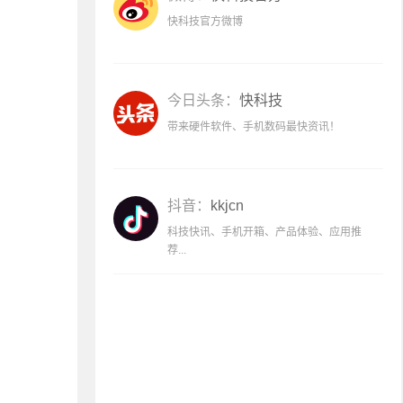
快科技官方微博
今日头条：
快科技
带来硬件软件、手机数码最快资讯！
抖音：
kkjcn
科技快讯、手机开箱、产品体验、应用推
荐...