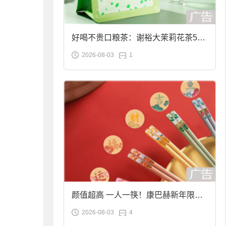
好喝不贵口粮茶：谢裕大茉莉花茶50g
2026-08-03
1
袋装9.9元到手
颜值超高 一人一筷！康巴赫新年限定
2026-08-03
4
合金筷子大促：19.9元