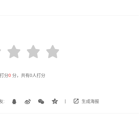
打分
0
分，共有
0
人打分
|
友:
生成海报