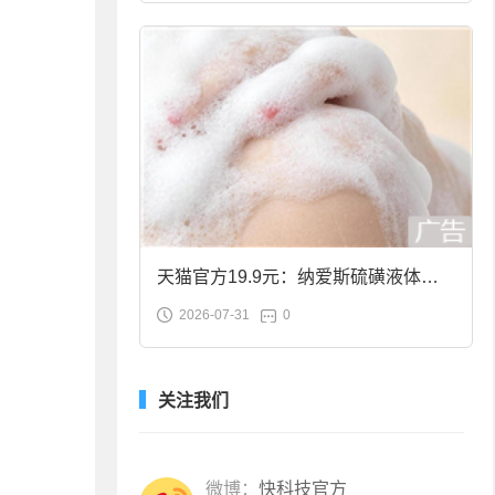
天猫官方19.9元：纳爱斯硫磺液体香
2026-07-31
0
皂2斤大促
关注我们
微博：
快科技官方