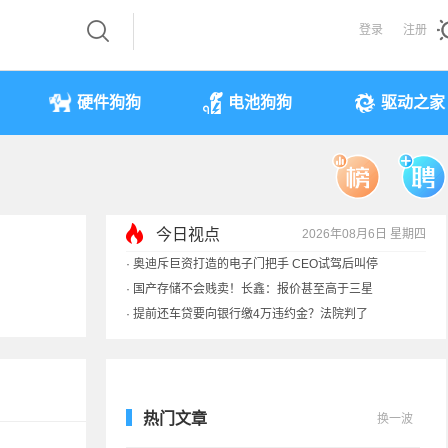
登录
注册
硬件狗狗
电池狗狗
驱动之家
今日视点
2026年08月6日 星期四
·
奥迪斥巨资打造的电子门把手 CEO试驾后叫停
·
国产存储不会贱卖！长鑫：报价甚至高于三星
·
提前还车贷要向银行缴4万违约金？法院判了
·
余承东回应发布会口误：起售价不是2499
热门文章
换一波