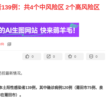
39例：共4个中风险区 2个高风险区
论
(
0
)
0
0
0
0
防控最新情况。
土阳性感染者139例，其中确诊病例120例（莆田市75例、泉
均在莆田市）。