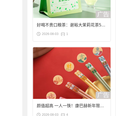
好喝不贵口粮茶：谢裕大茉莉花茶50g
2026-08-03
1
袋装9.9元到手
颜值超高 一人一筷！康巴赫新年限定
2026-08-03
4