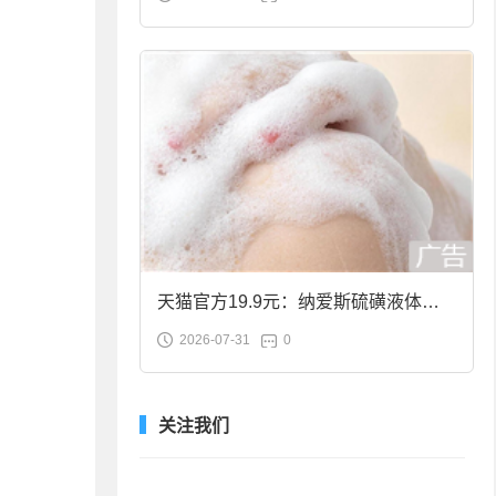
合金筷子大促：19.9元
天猫官方19.9元：纳爱斯硫磺液体香
2026-07-31
0
皂2斤大促
关注我们