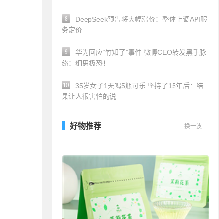
8
DeepSeek预告将大幅涨价：整体上调API服
务定价
9
华为回应“竹知了”事件 微博CEO转发黑手脉
络：细思极恐！
10
35岁女子1天喝5瓶可乐 坚持了15年后：结
果让人很害怕的说
好物推荐
换一波