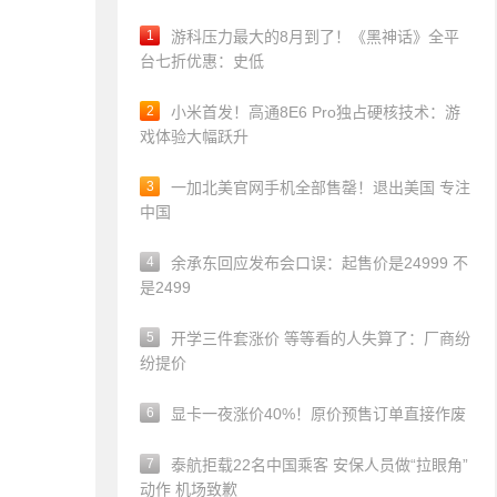
1
游科压力最大的8月到了！《黑神话》全平
台七折优惠：史低
2
小米首发！高通8E6 Pro独占硬核技术：游
戏体验大幅跃升
3
一加北美官网手机全部售罄！退出美国 专注
中国
4
余承东回应发布会口误：起售价是24999 不
是2499
5
开学三件套涨价 等等看的人失算了：厂商纷
纷提价
6
显卡一夜涨价40%！原价预售订单直接作废
7
泰航拒载22名中国乘客 安保人员做“拉眼角”
动作 机场致歉