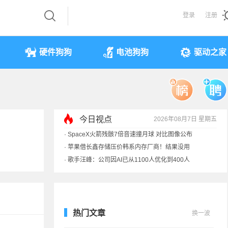
登录
注册
硬件狗狗
电池狗狗
驱动之家
今日视点
2026年08月7日 星期五
·
SpaceX火箭残骸7倍音速撞月球 对比图像公布
·
苹果借长鑫存储压价韩系内存厂商！结果没用
·
歌手汪峰：公司因AI已从1100人优化到400人
·
索尼旗舰电视上市：115寸、149999元
热门文章
换一波