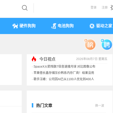
登录
注册
硬件狗狗
电池狗狗
驱动之家
今日视点
2026年08月7日 星期五
·
索尼旗舰电视上市：115寸、149999元
·
SpaceX火箭残骸7倍音速撞月球 对比图像公布
·
苹果借长鑫存储压价韩系内存厂商！结果没用
·
歌手汪峰：公司因AI已从1100人优化到400人
热门文章
换一波