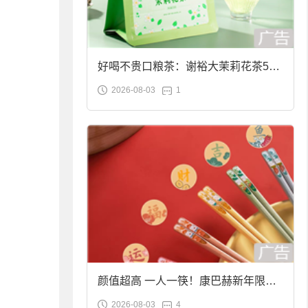
好喝不贵口粮茶：谢裕大茉莉花茶50g
2026-08-03
1
袋装9.9元到手
颜值超高 一人一筷！康巴赫新年限定
2026-08-03
4