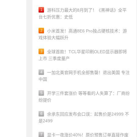
1
游科压力最大的8月到了！《黑神话》全平
台七折优惠：史低
2
小米首发！高通8E6 Pro独占硬核技术：游
戏体验大幅跃升
3
全球首款！TCL华星印刷OLED显示器即将
上市 三季度量产
4
一加北美官网手机全部售罄！退出美国 专注
中国
5
开学三件套涨价 等等看的人失算了：厂商纷
纷提价
6
余承东回应发布会口误：起售价是24999 不
是2499
7
显卡一夜涨价40%！原价预售订单直接作废