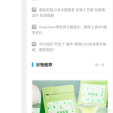
8
泰航拒载22名中国乘客 安保人员做“拉眼角”
动作 机场致歉
9
DeepSeek预告将大幅涨价：整体上调API服
务定价
10
华为回应“竹知了”事件 微博CEO转发黑手脉
络：细思极恐！
好物推荐
换一波