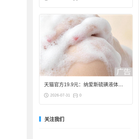
合金筷子大促：19.9元
天猫官方19.9元：纳爱斯硫磺液体香
2026-07-31
0
皂2斤大促
关注我们