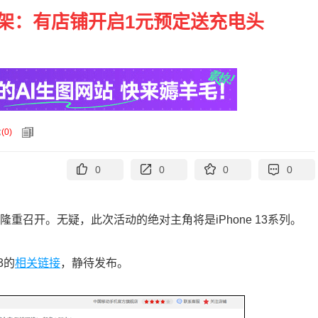
电商上架：有店铺开启1元预定送充电头
论
(
0
)
0
0
0
0
重召开。无疑，此次活动的绝对主角将是iPhone 13系列。
3的
相关链接
，静待发布。