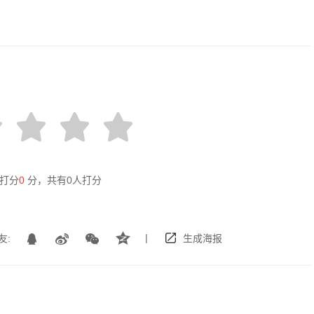
打分
0
分，共有
0
人打分
|
友:
生成海报