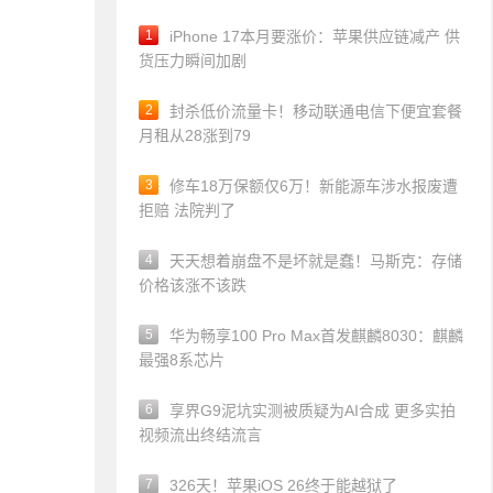
1
iPhone 17本月要涨价：苹果供应链减产 供
货压力瞬间加剧
2
封杀低价流量卡！移动联通电信下便宜套餐
月租从28涨到79
3
修车18万保额仅6万！新能源车涉水报废遭
拒赔 法院判了
4
天天想着崩盘不是坏就是蠢！马斯克：存储
价格该涨不该跌
5
华为畅享100 Pro Max首发麒麟8030：麒麟
最强8系芯片
6
享界G9泥坑实测被质疑为AI合成 更多实拍
视频流出终结流言
7
326天！苹果iOS 26终于能越狱了