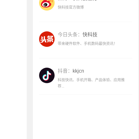
快科技官方微博
今日头条：
快科技
带来硬件软件、手机数码最快资讯！
抖音：
kkjcn
科技快讯、手机开箱、产品体验、应用推
荐...