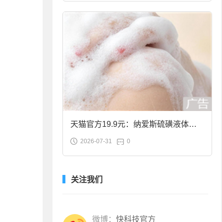
天猫官方19.9元：纳爱斯硫磺液体香
2026-07-31
0
皂2斤大促
关注我们
微博：
快科技官方