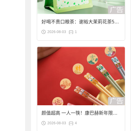
好喝不贵口粮茶：谢裕大茉莉花茶50g
2026-08-03
1
袋装9.9元到手
颜值超高 一人一筷！康巴赫新年限定
2026-08-03
4
合金筷子大促：19.9元