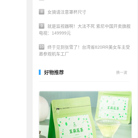
8
女骑请注意罩杯尺寸
9
就是监视器啊！大法不死 索尼中国开卖旗舰
电视：149999元
10
终于见到张雪了！台湾省820RR美女车主受
邀参观机车工厂
好物推荐
换一波