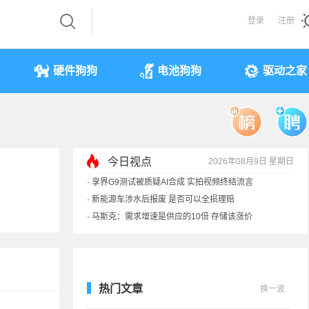
登录
注册
硬件狗狗
电池狗狗
驱动之家
今日视点
2026年08月9日 星期日
·
iPhone 17本月或调价：苹果供应链减产30%
·
享界G9测试被质疑AI合成 实拍视频终结流言
·
新能源车涉水后报废 是否可以全损理赔
·
马斯克：需求增速是供应的10倍 存储该涨价
热门文章
换一波