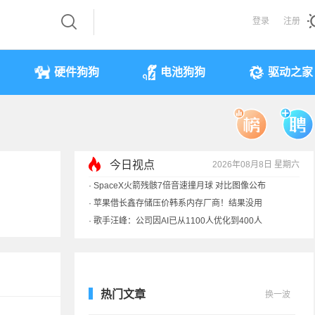
登录
注册
硬件狗狗
电池狗狗
驱动之家
今日视点
2026年08月8日 星期六
·
SpaceX火箭残骸7倍音速撞月球 对比图像公布
·
苹果借长鑫存储压价韩系内存厂商！结果没用
·
歌手汪峰：公司因AI已从1100人优化到400人
·
索尼旗舰电视上市：115寸、149999元
热门文章
换一波