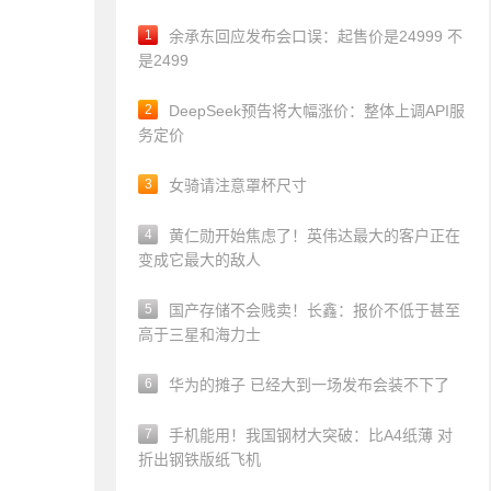
1
余承东回应发布会口误：起售价是24999 不
是2499
2
DeepSeek预告将大幅涨价：整体上调API服
务定价
3
女骑请注意罩杯尺寸
4
黄仁勋开始焦虑了！英伟达最大的客户正在
变成它最大的敌人
5
国产存储不会贱卖！长鑫：报价不低于甚至
高于三星和海力士
6
华为的摊子 已经大到一场发布会装不下了
7
手机能用！我国钢材大突破：比A4纸薄 对
折出钢铁版纸飞机