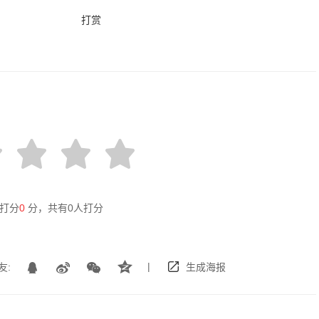
打赏
打分
0
分，共有
0
人打分
|
友:
生成海报