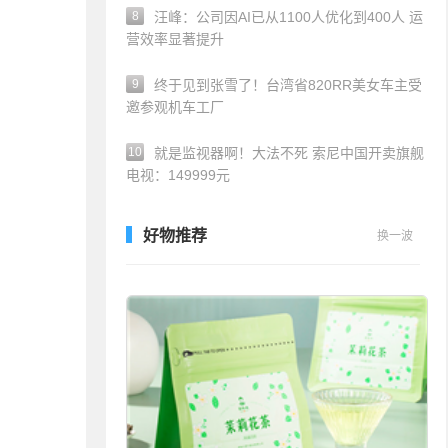
8
汪峰：公司因AI已从1100人优化到400人 运
营效率显著提升
9
终于见到张雪了！台湾省820RR美女车主受
邀参观机车工厂
10
就是监视器啊！大法不死 索尼中国开卖旗舰
电视：149999元
好物推荐
换一波