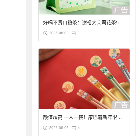
好喝不贵口粮茶：谢裕大茉莉花茶50g
2026-08-03
1
袋装9.9元到手
颜值超高 一人一筷！康巴赫新年限定
2026-08-03
4
合金筷子大促：19.9元