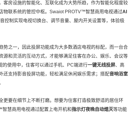
，客房设施的智能化、互联化成为大势所趋，作为智能化程度较
联系统的管控中枢。Swaiot PROTV™智慧商用电视通过
AI
音控制实现电视切换台、调节音量、屋内开关设置等，体验极
趋势之一，因此投屏功能成为大多数酒店电视的标配，而一台合
资源和灵活的互动方式，才能够满足住客在办公、娱乐、会议等
用电视的使用中，住客可以通过手机、PC端进行
一键无线投屏
、高
外还支持影音投屏功能，轻松满足休闲娱乐需求；搭配
音响浴室
。
全更要在细节上不断打磨。想要为住客打造极致舒适的居住环
TV™智慧商用电视通过配置上电开机和
指示灯夜晚自动熄灭
等功能