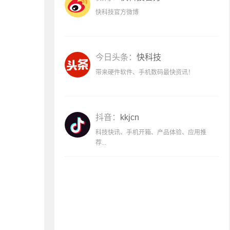
快科技官方微博
今日头条：
快科技
带来硬件软件、手机数码最快资讯！
抖音：
kkjcn
科技快讯、手机开箱、产品体验、应用推
荐...