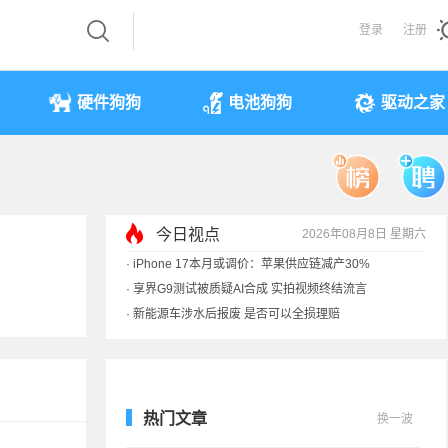
登录
注册
硬件狗狗
电池狗狗
驱动之家
今日视点
2026年08月8日 星期六
·
iPhone 17本月或调价：苹果供应链减产30%
·
享界G9测试被质疑AI合成 实拍视频终结流言
·
新能源车涉水后报废 是否可以全损理赔
·
马斯克：需求增速是供应的10倍 存储该涨价
热门文章
换一波