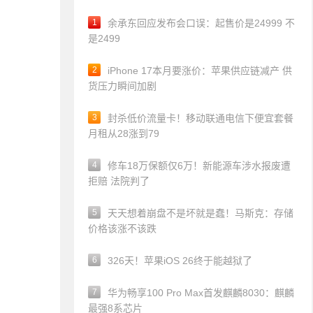
1
余承东回应发布会口误：起售价是24999 不
是2499
2
iPhone 17本月要涨价：苹果供应链减产 供
货压力瞬间加剧
3
封杀低价流量卡！移动联通电信下便宜套餐
月租从28涨到79
4
修车18万保额仅6万！新能源车涉水报废遭
拒赔 法院判了
5
天天想着崩盘不是坏就是蠢！马斯克：存储
价格该涨不该跌
6
326天！苹果iOS 26终于能越狱了
7
华为畅享100 Pro Max首发麒麟8030：麒麟
最强8系芯片