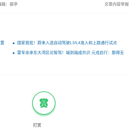
编辑：振亭
文章内容举报
庸置
国家首批！蔚来入选自动驾驶L3/L4准入和上路通行试点
雷军余承东大湾区论智驾！端到端成共识 元戎启行：那得无
图
打赏