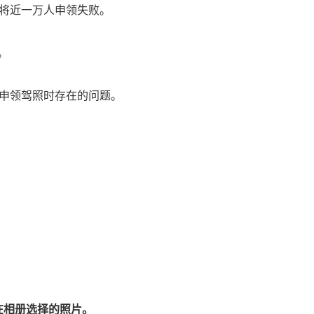
有将近一万人申领失败。
。
机申领驾照时存在的问题。
在相册选择的照片。