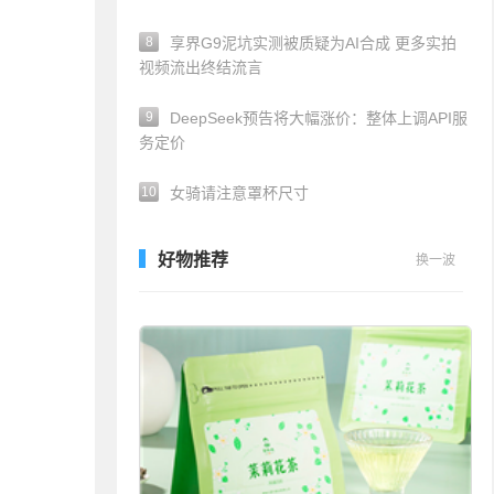
8
享界G9泥坑实测被质疑为AI合成 更多实拍
视频流出终结流言
9
DeepSeek预告将大幅涨价：整体上调API服
务定价
10
女骑请注意罩杯尺寸
好物推荐
换一波