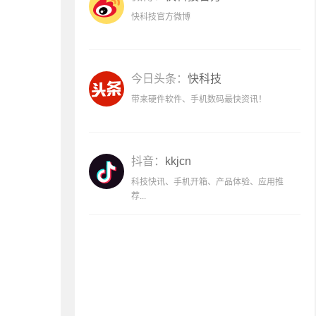
快科技官方微博
今日头条：
快科技
带来硬件软件、手机数码最快资讯！
抖音：
kkjcn
科技快讯、手机开箱、产品体验、应用推
荐...