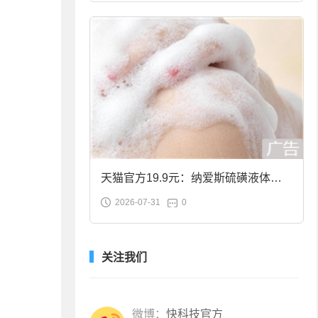
天猫官方19.9元：纳爱斯硫磺液体香
2026-07-31
0
皂2斤大促
关注我们
微博：
快科技官方