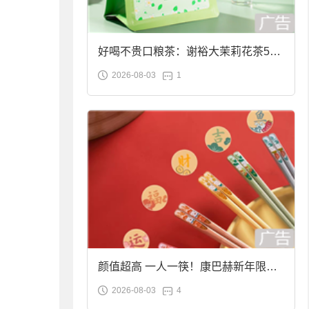
好喝不贵口粮茶：谢裕大茉莉花茶50g
2026-08-03
1
袋装9.9元到手
颜值超高 一人一筷！康巴赫新年限定
2026-08-03
4
合金筷子大促：19.9元