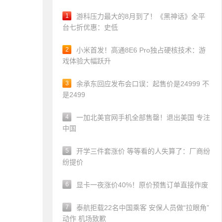
1
游科压力最大的8月到了！《黑神话》全平
台七折优惠：史低
2
小米首发！高通8E6 Pro独占硬核技术：游
戏体验大幅跃升
3
余承东回应发布会口误：起售价是24999 不
是2499
4
一加北美官网手机全部售罄！退出美国 专注
中国
5
开学三件套涨价 等等看的人失算了：厂商纷
纷提价
6
显卡一夜涨价40%！原价预售订单直接作废
7
泰航拒载22名中国乘客 安保人员做“拉眼角”
动作 机场致歉