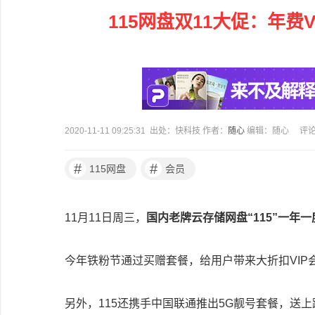
115网盘双11大促：年费V
2020-11-11 09:25:31 出处：快科技 作者：
随心
编辑：随心
评
#
#
115网盘
会员
11月11日周三，
国内老牌云存储网盘“115”一年
今年铁粉节通过买赠套餐，给用户带来大折扣VIP会
另外，115还携手中国联通推出5G靓号套餐，送上