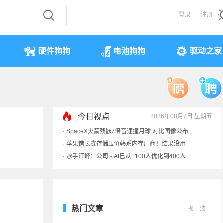
登录
注册
硬件狗狗
电池狗狗
驱动之家
今日视点
2026年08月7日 星期五
·
SpaceX火箭残骸7倍音速撞月球 对比图像公布
·
苹果借长鑫存储压价韩系内存厂商！结果没用
·
歌手汪峰：公司因AI已从1100人优化到400人
·
索尼旗舰电视上市：115寸、149999元
热门文章
换一波