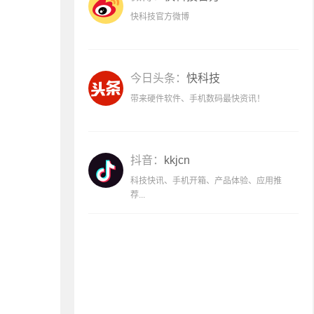
快科技官方微博
今日头条：
快科技
带来硬件软件、手机数码最快资讯！
抖音：
kkjcn
科技快讯、手机开箱、产品体验、应用推
荐...