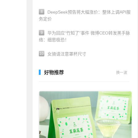
8
DeepSeek预告将大幅涨价：整体上调API服
务定价
9
华为回应“竹知了”事件 微博CEO转发黑手脉
络：细思极恐！
10
女骑请注意罩杯尺寸
好物推荐
换一波