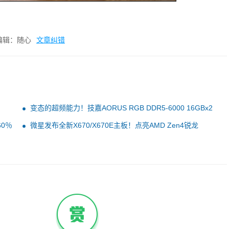
编辑：随心
文章纠错
变态的超频能力！技嘉AORUS RGB DDR5-6000 16GBx2
内存套装评测：6800MHz下全面碾压DDR4
60％
微星发布全新X670/X670E主板！点亮AMD Zen4锐龙
CPU：性能全开