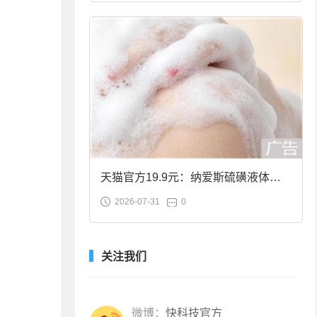
天猫官方19.9元：纳爱斯硫磺液体香
2026-07-31
0
皂2斤大促
关注我们
微博：
快科技官方