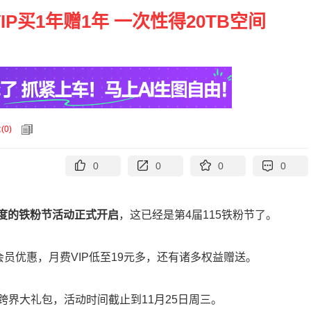
IP买1年赠1年 一次性得20TB空间
论
(
0
)
0
0
0
0
一度的铁粉节活动正式开启
，这已经是第4届115铁粉节了。
员优惠，月费VIP低至19元多，还有诸多权益赠送。
跨界大礼包，活动时间截止到11月25日周三。