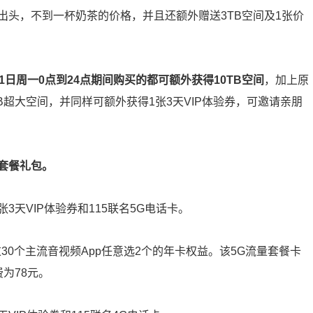
元出头，不到一杯奶茶的价格，并且还额外赠送3TB空间及1张价
11日周一0点到24点期间购买的都可额外获得10TB空间
，加上原
TB超大空间，并同样可额外获得1张3天VIP体验券，可邀请亲朋
号套餐礼包。
1张3天VIP体验券和115联名5G电话卡。
过30个主流音视频App任意选2个的年卡权益。该5G流量套餐卡
为78元。