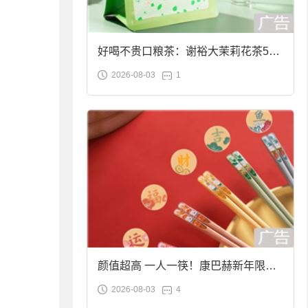
好喝不贵口粮茶：谢裕大茉莉花茶50g
2026-08-03
1
袋装9.9元到手
颜值超高 一人一筷！康巴赫新年限定
2026-08-03
4
合金筷子大促：19.9元