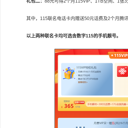
礼包二：
88元可得2个月115VIP、1TB空间、1张
其中，115联名电话卡内赠送50元话费及2个月腾讯
以上两种联名卡均可选含数字115的手机靓号。