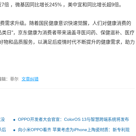
7倍 ，微基因同比增长245% ，美中宜和同比增长超9倍。
康消费需求升级。随着国民健康意识快速觉醒，人们对健康消费的
品类日”，京东健康为消费者带来涵盖寻医问药、保健滋补、医疗
好物和品质服务，以满足后疫情时代不断提升的健康需求，助力
编辑：菲尔
文章纠错
竟没
OPPO开发者大会官宣：ColorOS 13与智慧跨端系统将发布
杀后
向小米OPPO看齐 苹果考虑为iPhone上陶瓷材质：新专利现