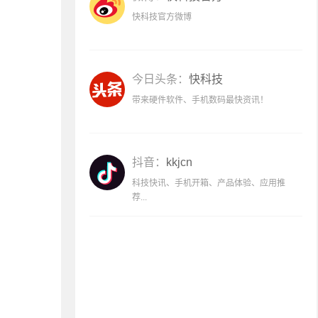
快科技官方微博
今日头条：
快科技
带来硬件软件、手机数码最快资讯！
抖音：
kkjcn
科技快讯、手机开箱、产品体验、应用推
荐...