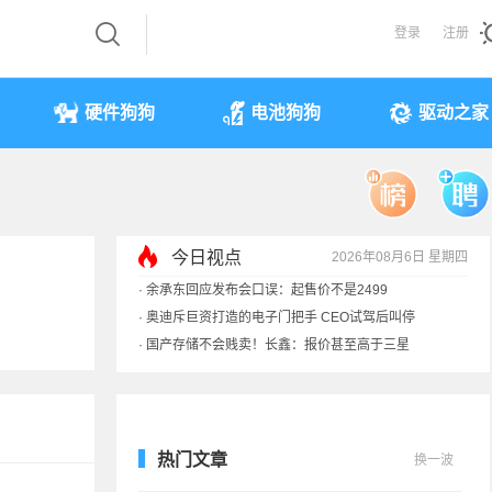
登录
注册
硬件狗狗
电池狗狗
驱动之家
今日视点
2026年08月6日 星期四
·
余承东回应发布会口误：起售价不是2499
·
奥迪斥巨资打造的电子门把手 CEO试驾后叫停
·
国产存储不会贱卖！长鑫：报价甚至高于三星
·
提前还车贷要向银行缴4万违约金？法院判了
热门文章
换一波