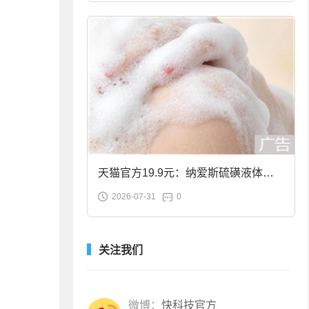
天猫官方19.9元：纳爱斯硫磺液体香
2026-07-31
0
皂2斤大促
关注我们
微博：
快科技官方