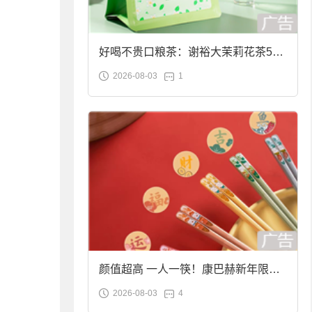
好喝不贵口粮茶：谢裕大茉莉花茶50g
2026-08-03
1
袋装9.9元到手
颜值超高 一人一筷！康巴赫新年限定
2026-08-03
4
合金筷子大促：19.9元