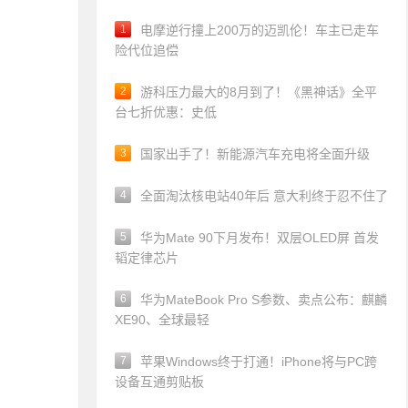
1
电摩逆行撞上200万的迈凯伦！车主已走车
险代位追偿
2
游科压力最大的8月到了！《黑神话》全平
台七折优惠：史低
3
国家出手了！新能源汽车充电将全面升级
4
全面淘汰核电站40年后 意大利终于忍不住了
5
华为Mate 90下月发布！双层OLED屏 首发
韬定律芯片
6
华为MateBook Pro S参数、卖点公布：麒麟
XE90、全球最轻
7
苹果Windows终于打通！iPhone将与PC跨
设备互通剪贴板