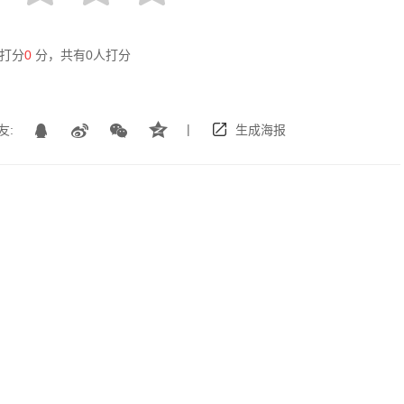
打分
0
分，共有
0
人打分
|
友:
生成海报