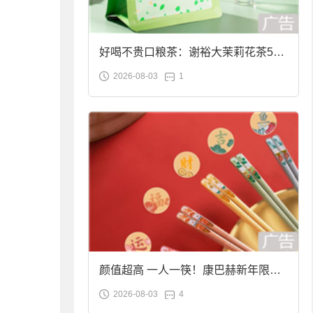
好喝不贵口粮茶：谢裕大茉莉花茶50g
2026-08-03
1
袋装9.9元到手
颜值超高 一人一筷！康巴赫新年限定
2026-08-03
4
合金筷子大促：19.9元