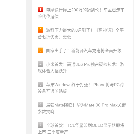
1
电摩逆行撞上200万的迈凯伦！车主已走车
险代位追偿
2
游科压力最大的8月到了！《黑神话》全平
台七折优惠：史低
3
国家出手了！新能源汽车充电将全面升级
4
小米首发！高通8E6 Pro独占硬核技术：游
戏体验大幅跃升
5
苹果Windows终于打通！iPhone将与PC跨
设备互通剪贴板
6
最强Mate降临！华为Mate 90 Pro Max关键
参数揭晓
7
全球首款！TCL华星印刷OLED显示器即将
上市 三季度量产