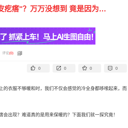
皮疙瘩"？万万没想到 竟是因为…
评论
(
0
)
0
0
0
0
上的衣服不够暖和时，我们不仅会感觉的冷全身都哆嗦起来，而
瘩会出现？难道真的是用来保暖的？下面我们就一探究竟！