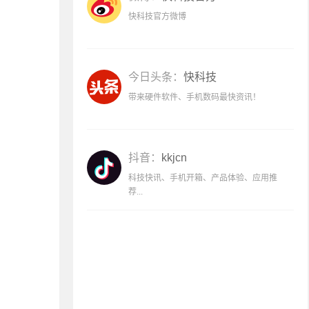
快科技官方微博
今日头条：
快科技
带来硬件软件、手机数码最快资讯！
抖音：
kkjcn
科技快讯、手机开箱、产品体验、应用推
荐...