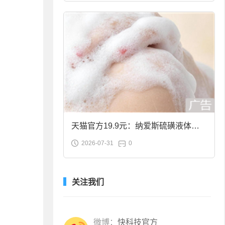
天猫官方19.9元：纳爱斯硫磺液体香
2026-07-31
0
皂2斤大促
关注我们
微博：
快科技官方