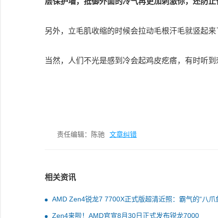
层保护墙，抵御外面的冷气再更加刺激你，还防止
另外，立毛肌收缩的时候会拉动毛根汗毛就竖起来
当然，人们不光是感到冷会起鸡皮疙瘩，有时听到
责任编辑：陈驰
文章纠错
相关资讯
AMD Zen4锐龙7 7700X正式版超清近照：霸气的“八爪
Zen4来啦！AMD官宣8月30日正式发布锐龙7000