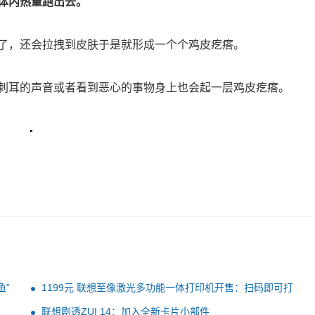
体内热量跑出去。
了，还会拉拽到皮肤于是就形成一个个鸡皮疙瘩。
刺耳的声音或者看到恶心的事物身上也会起一层鸡皮疙瘩。
鱼”
1199元 联想至像激光多功能一体打印机开售：扫码即可打
印
联想剧透ZUI 14：加入全新卡片小部件