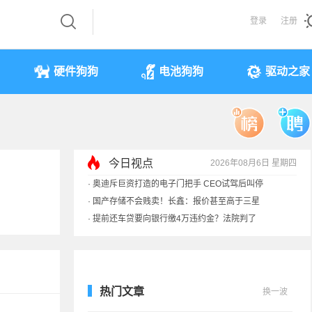
登录
注册
硬件狗狗
电池狗狗
驱动之家
今日视点
2026年08月6日 星期四
·
奥迪斥巨资打造的电子门把手 CEO试驾后叫停
·
国产存储不会贱卖！长鑫：报价甚至高于三星
·
提前还车贷要向银行缴4万违约金？法院判了
·
余承东回应发布会口误：起售价不是2499
热门文章
换一波