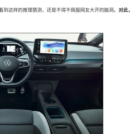
看到这样的推理猜测，还是不得不佩服网友大开的脑洞。
对此，