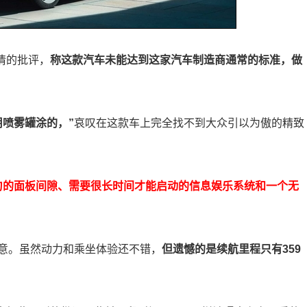
情的批评，
称这款汽车未能达到这家汽车制造商通常的标准，做
用喷雾罐涂的，”
哀叹在这款车上完全找不到大众引以为傲的精致
匀的面板间隙、需要很长时间才能启动的信息娱乐系统和一个无
意。虽然动力和乘坐体验还不错，
但遗憾的是续航里程只有359