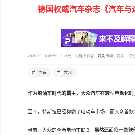
德国权威汽车杂志《汽车与
2020-09-10 09:59:13 出处：快科技 作者：
若风
编辑：若风
评
#
#
汽车
大众
作为燃油车时代的霸主，大众汽车在转型电动化时
至今，特斯拉已经称霸了电动车市场，而大众首款
当前，大众的全新电动车ID.3，
虽然还面临一些软