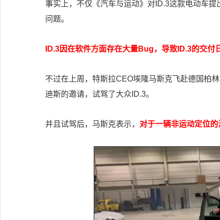
事实上，不仅《汽车与运动》对ID.3这款电动车提
问题。
ID.3因在软件方面存在大量Bug，导致ID.3的交
不过在上周，特斯拉CEO埃隆马斯克飞赴德国柏林
迪斯的邀请，试驾了大众ID.3。
并且试驾后，马斯克表示，
对于一辆非运动定位的汽车，