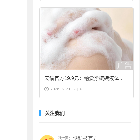
天猫官方19.9元：纳爱斯硫磺液体香
2026-07-31
0
皂2斤大促
关注我们
微博：
快科技官方