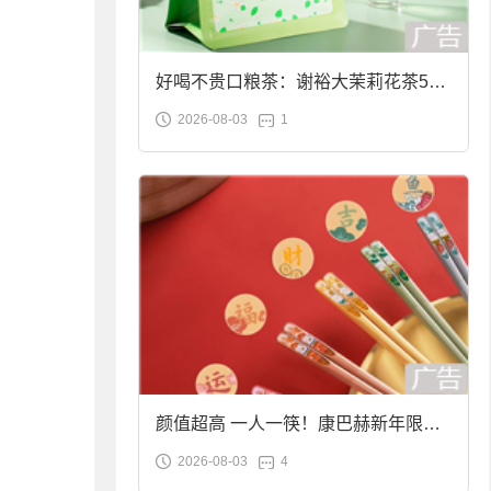
好喝不贵口粮茶：谢裕大茉莉花茶50g
2026-08-03
1
袋装9.9元到手
颜值超高 一人一筷！康巴赫新年限定
2026-08-03
4
合金筷子大促：19.9元