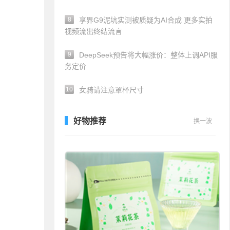
8
享界G9泥坑实测被质疑为AI合成 更多实拍
视频流出终结流言
9
DeepSeek预告将大幅涨价：整体上调API服
务定价
10
女骑请注意罩杯尺寸
好物推荐
换一波