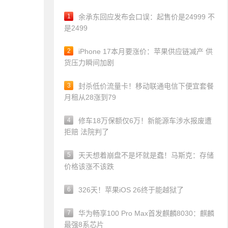
1
余承东回应发布会口误：起售价是24999 不
是2499
2
iPhone 17本月要涨价：苹果供应链减产 供
货压力瞬间加剧
3
封杀低价流量卡！移动联通电信下便宜套餐
月租从28涨到79
4
修车18万保额仅6万！新能源车涉水报废遭
拒赔 法院判了
5
天天想着崩盘不是坏就是蠢！马斯克：存储
价格该涨不该跌
6
326天！苹果iOS 26终于能越狱了
7
华为畅享100 Pro Max首发麒麟8030：麒麟
最强8系芯片