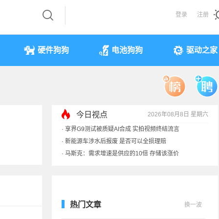
登录
注册
硬件狗狗
电池狗狗
驱动之家
今日视点
2026年08月8日 星期六
·
享界G9测试被质疑AI合成 实拍视频终结流言
·
新能源车涉水后报废 是否可以全损理赔
·
马斯克：需求增速是供应的10倍 存储该涨价
·
iPhone 17本月或调价：苹果供应链减产30%
热门文章
换一波