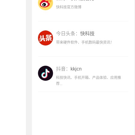
快科技官方微博
今日头条：
快科技
带来硬件软件、手机数码最快资讯！
抖音：
kkjcn
科技快讯、手机开箱、产品体验、应用推
荐...