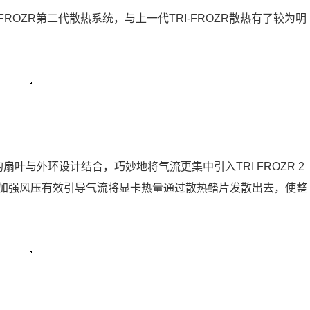
RI-FROZR第二代散热系统，与上一代TRI-FROZR散热有了较为明
叶与外环设计结合，巧妙地将气流更集中引入TRI FROZR 2
加强风压有效引导气流将显卡热量通过散热鳍片发散出去，使整