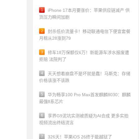
1
iPhone 17本月要涨价：苹果供应链减产 供
货压力瞬间加剧
2
封杀低价流量卡！移动联通电信下便宜套餐
月租从28涨到79
3
修车18万保额仅6万！新能源车涉水报废遭
拒赔 法院判了
4
天天想着崩盘不是坏就是蠢！马斯克：存储
价格该涨不该跌
5
华为畅享100 Pro Max首发麒麟8030：麒麟
最强8系芯片
6
享界G9泥坑实测被质疑为AI合成 更多实拍
视频流出终结流言
7
326天！苹果iOS 26终于能越狱了