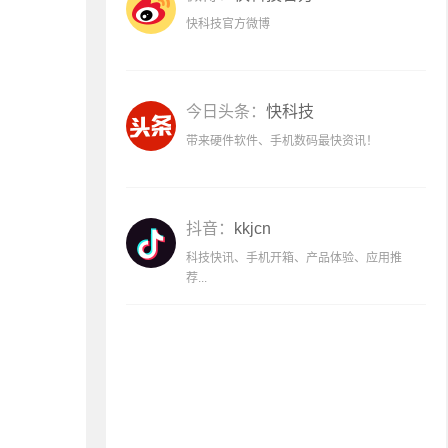
快科技官方微博
今日头条：
快科技
带来硬件软件、手机数码最快资讯！
抖音：
kkjcn
科技快讯、手机开箱、产品体验、应用推
荐...