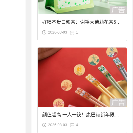
好喝不贵口粮茶：谢裕大茉莉花茶50g
2026-08-03
1
袋装9.9元到手
颜值超高 一人一筷！康巴赫新年限定
2026-08-03
4
合金筷子大促：19.9元