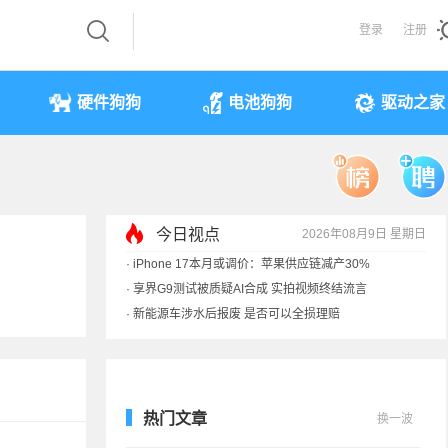
登录
注册
硬件狗狗
电池狗狗
驱动之家
今日视点
2026年08月9日 星期日
·
iPhone 17本月或调价：苹果供应链减产30%
·
享界G9测试被质疑AI合成 实拍视频终结流言
·
新能源车涉水后报废 是否可以全损理赔
·
马斯克：需求增速是供应的10倍 存储该涨价
热门文章
换一波