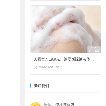
天猫官方19.9元：纳爱斯硫磺液体香
2026-07-31
0
皂2斤大促
关注我们
微博：
快科技官方