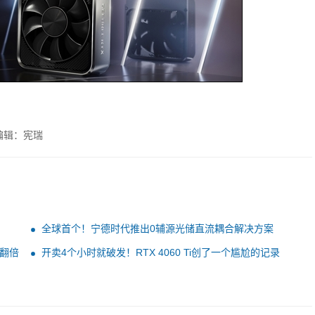
编辑：宪瑞
全球首个！宁德时代推出0辅源光储直流耦合解决方案
能翻倍
开卖4个小时就破发！RTX 4060 Ti创了一个尴尬的记录