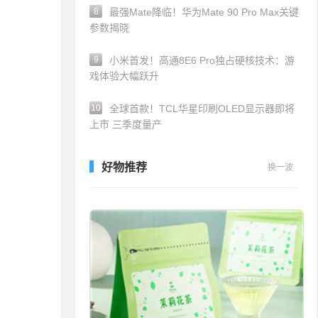
8
最强Mate降临！华为Mate 90 Pro Max关键
参数揭晓
9
小米首发！高通8E6 Pro独占硬核技术：游
戏体验大幅跃升
10
全球首款！TCL华星印刷OLED显示器即将
上市 三季度量产
好物推荐
换一波