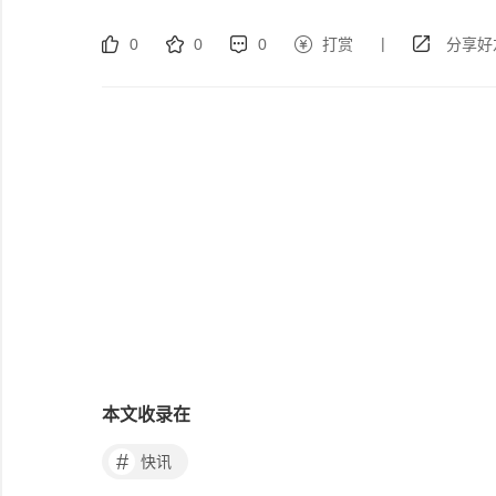
|
0
0
0
打赏
分享好
本文收录在
#
快讯