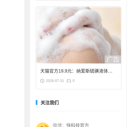
天猫官方19.9元：纳爱斯硫磺液体香
2026-07-31
0
皂2斤大促
关注我们
微博：
快科技官方