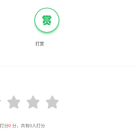
打赏
打分
0
分，共有
0
人打分