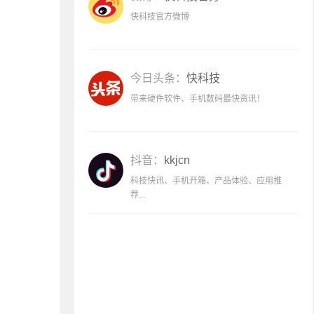
快科技官方微博
今日头条：
快科技
带来硬件软件、手机数码最快资讯！
抖音：
kkjcn
科技快讯、手机开箱、产品体验、应用推
荐...