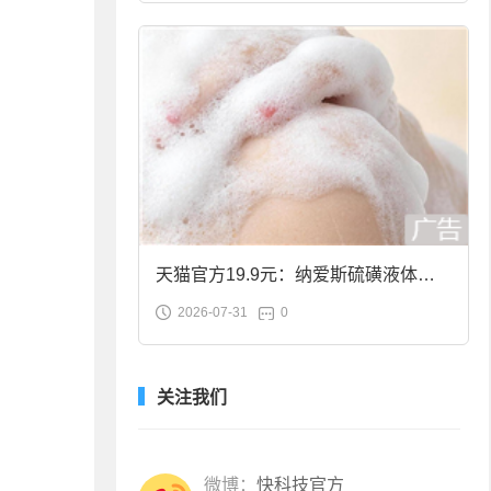
天猫官方19.9元：纳爱斯硫磺液体香
2026-07-31
0
皂2斤大促
关注我们
微博：
快科技官方