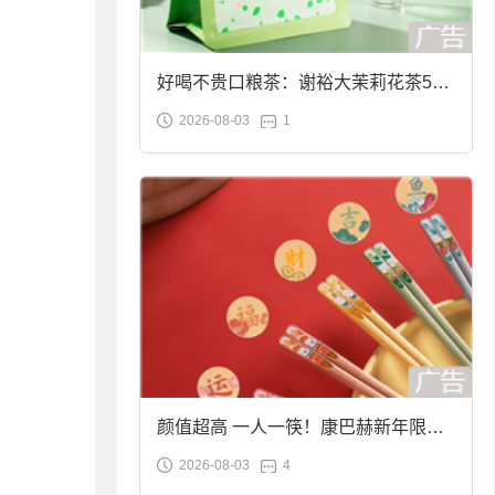
好喝不贵口粮茶：谢裕大茉莉花茶50g
2026-08-03
1
袋装9.9元到手
颜值超高 一人一筷！康巴赫新年限定
2026-08-03
4
合金筷子大促：19.9元