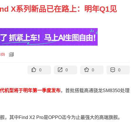
Find X系列新品已在路上：明年Q1见
论
(
0
)
0
0
0
0
列迭代机型将于明年第一季度发布
，首批搭载高通骁龙SM8350处理
o两款旗舰，其中Find X2 Pro是OPPO迄今为止最强大的高端旗舰。