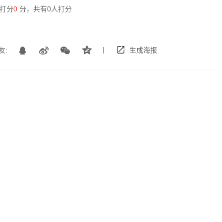
打分
0
分，共有
0
人打分
|
友:
生成海报