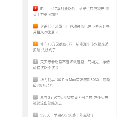
1
iPhone 17本月要涨价：苹果供应链减产 供
货压力瞬间加剧
2
封杀低价流量卡！移动联通电信下便宜套餐
月租从28涨到79
3
修车18万保额仅6万！新能源车涉水报废遭
拒赔 法院判了
4
天天想着崩盘不是坏就是蠢！马斯克：存储
价格该涨不该跌
5
华为畅享100 Pro Max首发麒麟8030：麒麟
最强8系芯片
6
享界G9泥坑实测被质疑为AI合成 更多实拍
视频流出终结流言
7
326天！苹果iOS 26终于能越狱了