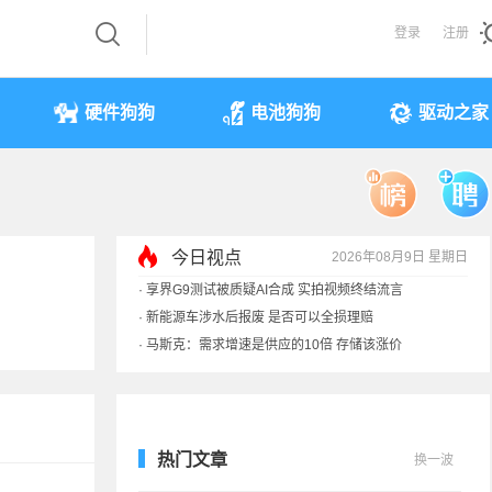
登录
注册
硬件狗狗
电池狗狗
驱动之家
今日视点
2026年08月9日 星期日
·
享界G9测试被质疑AI合成 实拍视频终结流言
·
新能源车涉水后报废 是否可以全损理赔
·
马斯克：需求增速是供应的10倍 存储该涨价
·
iPhone 17本月或调价：苹果供应链减产30%
热门文章
换一波