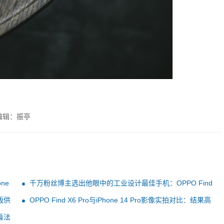
编辑：振亭
ne
千万粉丝博主选出他眼中的工业设计最佳手机：OPPO Find
X6 Pro
版供
OPPO Find X6 Pro与iPhone 14 Pro影像实拍对比：结果高
下立判
看法