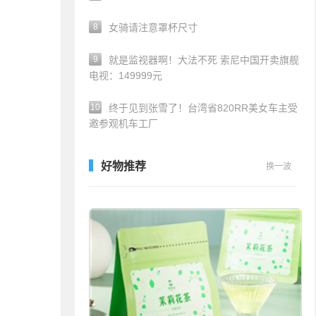
8
女骑请注意罩杯尺寸
9
就是监视器啊！大法不死 索尼中国开卖旗舰
电视：149999元
10
终于见到张雪了！台湾省820RR美女车主受
邀参观机车工厂
好物推荐
换一波