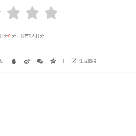
打分
0
分，共有
0
人打分
|
友:
生成海报