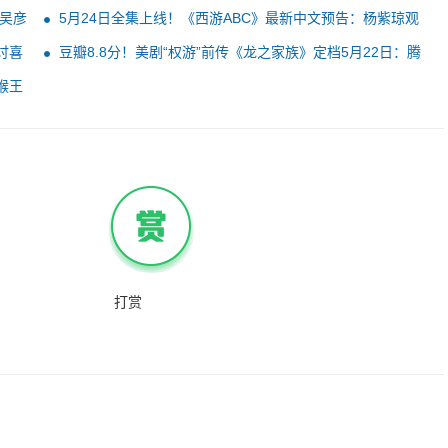
 吴彦
5月24日全集上线！《西游ABC》最新中文预告：杨紫琼观
音、吴彦祖美猴王
讨喜
豆瓣8.8分！美剧“权游”前传《龙之家族》定档5月22日：腾
讯独播
猴王
打赏