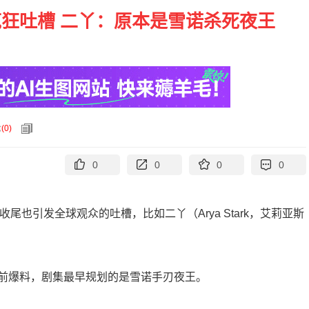
狂吐槽 二丫：原本是雪诺杀死夜王
论
(
0
)
0
0
0
0
也引发全球观众的吐槽，比如二丫（Arya Stark，艾莉亚斯
ams日前爆料，剧集最早规划的是雪诺手刃夜王。