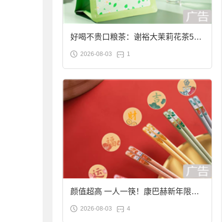
好喝不贵口粮茶：谢裕大茉莉花茶50g
2026-08-03
1
袋装9.9元到手
颜值超高 一人一筷！康巴赫新年限定
2026-08-03
4
合金筷子大促：19.9元