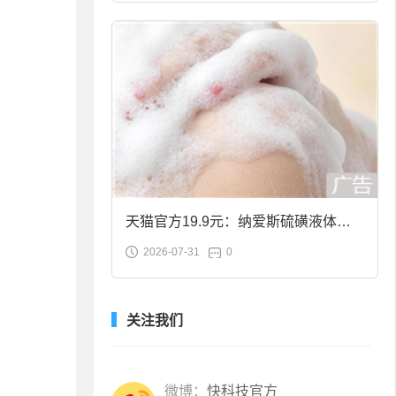
天猫官方19.9元：纳爱斯硫磺液体香
2026-07-31
0
皂2斤大促
关注我们
微博：
快科技官方