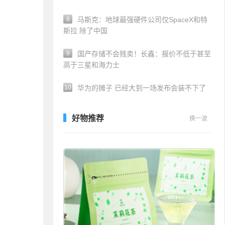
8
马斯克：地球最强硬件公司仅SpaceX和特
斯拉 除了中国
9
国产存储不会贱卖！长鑫：报价不低于甚至
高于三星和海力士
10
华为的摊子 已经大到一场发布会装不下了
好物推荐
换一波