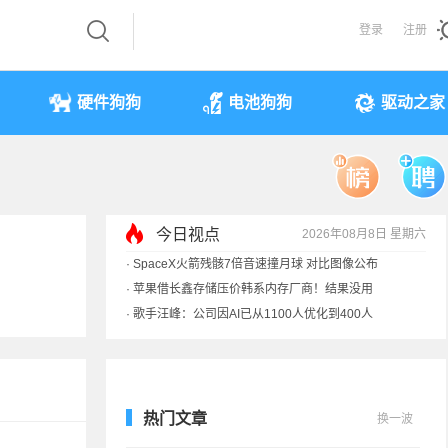
登录
注册
硬件狗狗
电池狗狗
驱动之家
今日视点
2026年08月8日 星期六
·
SpaceX火箭残骸7倍音速撞月球 对比图像公布
·
苹果借长鑫存储压价韩系内存厂商！结果没用
·
歌手汪峰：公司因AI已从1100人优化到400人
·
索尼旗舰电视上市：115寸、149999元
热门文章
换一波