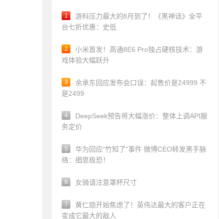
1
游科压力最大的8月到了！《黑神话》全平
台七折优惠：史低
2
小米首发！高通8E6 Pro独占硬核技术：游
戏体验大幅跃升
3
余承东回应发布会口误：起售价是24999 不
是2499
4
DeepSeek预告将大幅涨价：整体上调API服
务定价
5
华为回应“竹知了”事件 微博CEO转发黑手脉
络：细思极恐！
6
女骑请注意罩杯尺寸
7
黄仁勋开始焦虑了！英伟达最大的客户正在
变成它最大的敌人