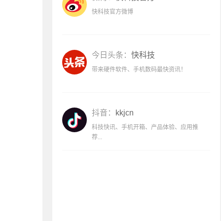
快科技官方微博
今日头条：
快科技
带来硬件软件、手机数码最快资讯！
抖音：
kkjcn
科技快讯、手机开箱、产品体验、应用推
荐...