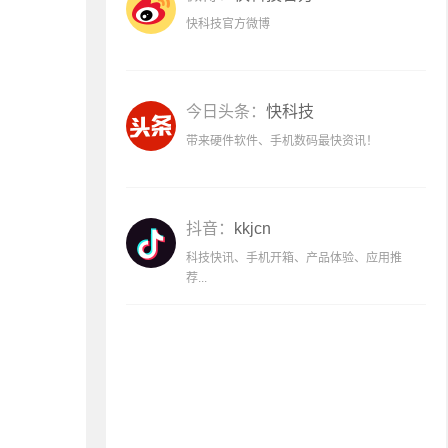
快科技官方微博
今日头条：
快科技
带来硬件软件、手机数码最快资讯！
抖音：
kkjcn
科技快讯、手机开箱、产品体验、应用推
荐...