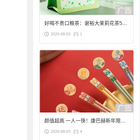
好喝不贵口粮茶：谢裕大茉莉花茶50g
2026-08-03
1
袋装9.9元到手
颜值超高 一人一筷！康巴赫新年限定
2026-08-03
4
合金筷子大促：19.9元