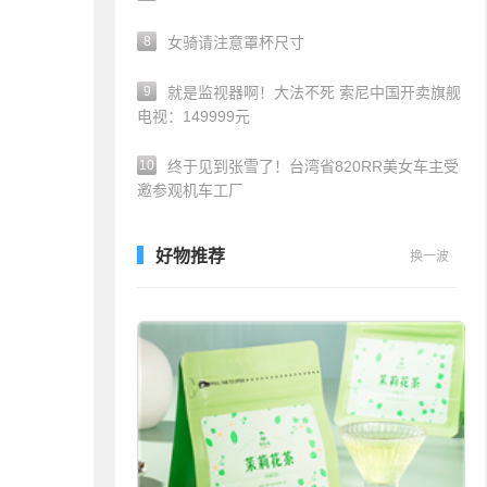
8
女骑请注意罩杯尺寸
9
就是监视器啊！大法不死 索尼中国开卖旗舰
电视：149999元
10
终于见到张雪了！台湾省820RR美女车主受
邀参观机车工厂
好物推荐
换一波