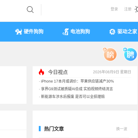
登录
注册
硬件狗狗
电池狗狗
驱动之家
今日视点
2026年08月9日 星期日
·
iPhone 17本月或调价：苹果供应链减产30%
·
享界G9测试被质疑AI合成 实拍视频终结流言
·
新能源车涉水后报废 是否可以全损理赔
·
马斯克：需求增速是供应的10倍 存储该涨价
热门文章
换一波