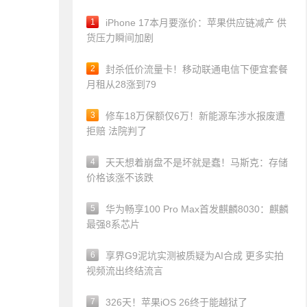
1
iPhone 17本月要涨价：苹果供应链减产 供
货压力瞬间加剧
2
封杀低价流量卡！移动联通电信下便宜套餐
月租从28涨到79
3
修车18万保额仅6万！新能源车涉水报废遭
拒赔 法院判了
4
天天想着崩盘不是坏就是蠢！马斯克：存储
价格该涨不该跌
5
华为畅享100 Pro Max首发麒麟8030：麒麟
最强8系芯片
6
享界G9泥坑实测被质疑为AI合成 更多实拍
视频流出终结流言
7
326天！苹果iOS 26终于能越狱了