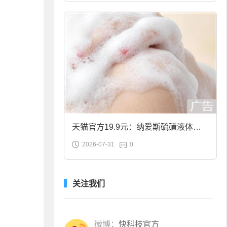
天猫官方19.9元：纳爱斯硫磺液体香
2026-07-31
0
皂2斤大促
关注我们
微博：
快科技官方