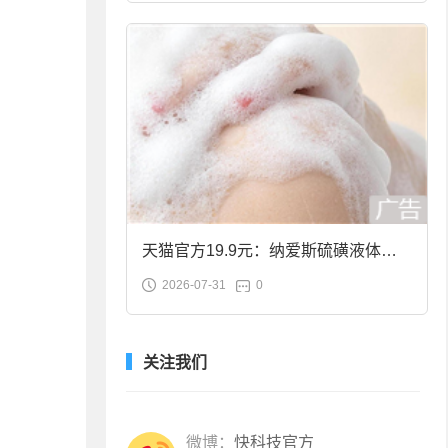
天猫官方19.9元：纳爱斯硫磺液体香
2026-07-31
0
皂2斤大促
关注我们
微博：
快科技官方