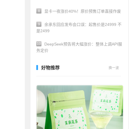
8
显卡一夜涨价40%！原价预售订单直接作废
9
余承东回应发布会口误：起售价是24999 不
是2499
10
DeepSeek预告将大幅涨价：整体上调API服
务定价
好物推荐
换一波