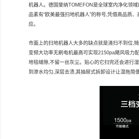
机器人。德国斐纳TOMEFON是全球室内净化领
品素有“欧美最强扫地机器人”的称号,凭借高品质
应。
市面上的扫地机器人大多的缺点就是清扫不到位,犄
变频大功率无刷电机最高可实现2150pa飓风吸力
地毯缝隙,不留一丝灰尘。贴心的它扫完还会进行湿
到渗水均匀,深层去渍,其抽屉式拆卸设计让湿拖简