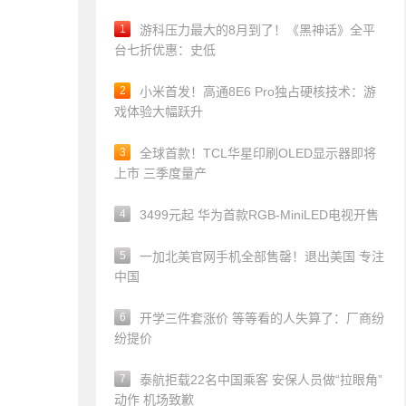
1
游科压力最大的8月到了！《黑神话》全平
台七折优惠：史低
2
小米首发！高通8E6 Pro独占硬核技术：游
戏体验大幅跃升
3
全球首款！TCL华星印刷OLED显示器即将
上市 三季度量产
4
3499元起 华为首款RGB-MiniLED电视开售
5
一加北美官网手机全部售罄！退出美国 专注
中国
6
开学三件套涨价 等等看的人失算了：厂商纷
纷提价
7
泰航拒载22名中国乘客 安保人员做“拉眼角”
动作 机场致歉