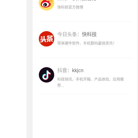
快科技官方微博
今日头条：
快科技
带来硬件软件、手机数码最快资讯！
抖音：
kkjcn
科技快讯、手机开箱、产品体验、应用推
荐...