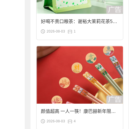
好喝不贵口粮茶：谢裕大茉莉花茶50g
2026-08-03
1
袋装9.9元到手
颜值超高 一人一筷！康巴赫新年限定
2026-08-03
4
合金筷子大促：19.9元