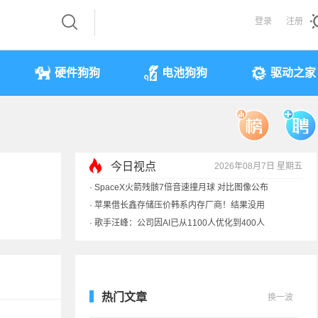
登录
注册
硬件狗狗
电池狗狗
驱动之家
今日视点
2026年08月7日 星期五
·
SpaceX火箭残骸7倍音速撞月球 对比图像公布
·
苹果借长鑫存储压价韩系内存厂商！结果没用
·
歌手汪峰：公司因AI已从1100人优化到400人
·
索尼旗舰电视上市：115寸、149999元
热门文章
换一波