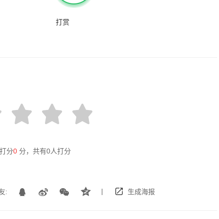
打赏
打分
0
分，共有
0
人打分
|
友:
生成海报