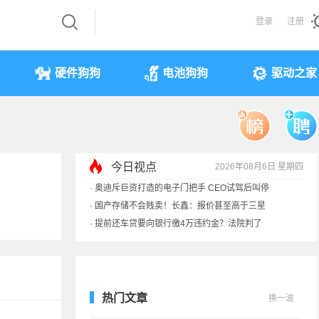
登录
注册
硬件狗狗
电池狗狗
驱动之家
今日视点
2026年08月6日 星期四
·
奥迪斥巨资打造的电子门把手 CEO试驾后叫停
·
国产存储不会贱卖！长鑫：报价甚至高于三星
·
提前还车贷要向银行缴4万违约金？法院判了
·
余承东回应发布会口误：起售价不是2499
热门文章
换一波