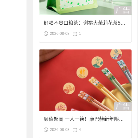
好喝不贵口粮茶：谢裕大茉莉花茶50g
2026-08-03
1
袋装9.9元到手
颜值超高 一人一筷！康巴赫新年限定
2026-08-03
4
合金筷子大促：19.9元