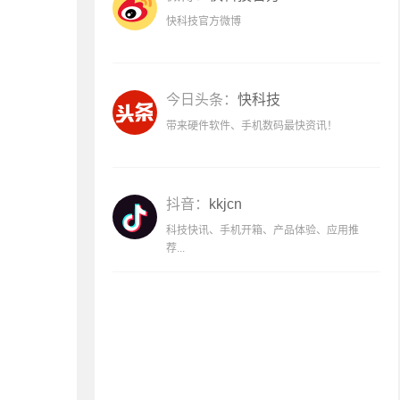
快科技官方微博
今日头条：
快科技
带来硬件软件、手机数码最快资讯！
抖音：
kkjcn
科技快讯、手机开箱、产品体验、应用推
荐...