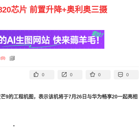
20芯片 前置升降+奥利奥三摄
论
(
0
)
0
0
0
0
芒9的工程机图，表示该机将于7月26日与华为畅享20一起亮相