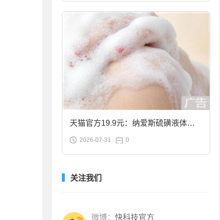
天猫官方19.9元：纳爱斯硫磺液体香
2026-07-31
0
皂2斤大促
关注我们
微博：
快科技官方