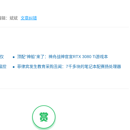
编辑：斌斌
文章纠错
发仅
顶配“神船”来了：神舟战神官宣RTX 3080 Ti游戏本
：温控
菲律宾发生教育采购丑闻：7千多块的笔记本配赛扬处理器
大跌眼镜