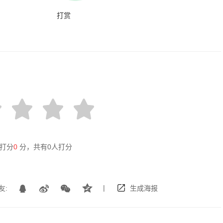
打赏
打分
0
分，共有
0
人打分
|
友:
生成海报