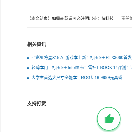
【本文结束】如需转载请务必注明出处：快科技
责任
相关资讯
七彩虹将星X15 AT游戏本上新：标压i9＋RTX3060首
7299元
轻薄本用上标压i9＋Intel显卡！雷神T-BOOK 14评测
出色
大学生首选大尺寸全能本：ROG幻16 9999元真香
支持打赏