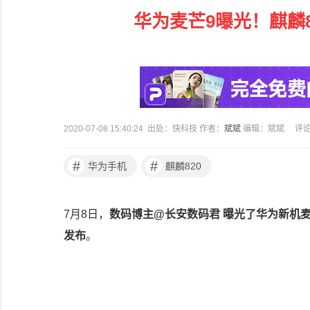
华为麦芒9曝光！麒麟8
2020-07-08 15:40:24 出处：快科技 作者：
斌斌
编辑：斌斌
评
#
#
华为手机
麒麟820
7月8日，
数码博主@长安数码君 曝光了华为新机麦
发布
。