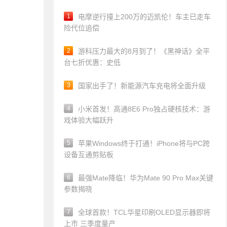
1
电摩逆行撞上200万的迈凯伦！车主已走车
险代位追偿
2
游科压力最大的8月到了！《黑神话》全平
台七折优惠：史低
3
国家出手了！新能源汽车充电将全面升级
4
小米首发！高通8E6 Pro独占硬核技术：游
戏体验大幅跃升
5
苹果Windows终于打通！iPhone将与PC跨
设备互通剪贴板
6
最强Mate降临！华为Mate 90 Pro Max关键
参数揭晓
7
全球首款！TCL华星印刷OLED显示器即将
上市 三季度量产