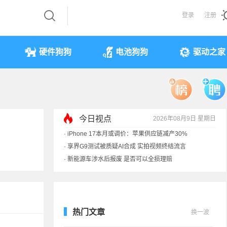
登录
注册
硬件狗狗
电池狗狗
驱动之家
今日视点
2026年08月9日 星期日
·
iPhone 17本月或调价：苹果供应链减产30%
·
享界G9测试被质疑AI合成 实拍视频终结流言
·
新能源车涉水后报废 是否可以全损理赔
·
马斯克：需求增速是供应的10倍 存储该涨价
热门文章
换一波