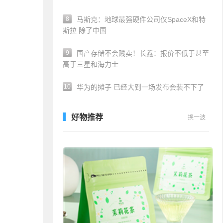
8
马斯克：地球最强硬件公司仅SpaceX和特
斯拉 除了中国
9
国产存储不会贱卖！长鑫：报价不低于甚至
高于三星和海力士
10
华为的摊子 已经大到一场发布会装不下了
好物推荐
换一波