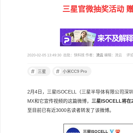
三星官微抽奖活动 赠
2020-02-05 13:49:30 出处：快科技 作者：
流云
编辑：流云
评
#
#
三星
小米CC9 Pro
2月4日，三星ISOCELL（三星半导体有限公司深
MX和它宣传视频的这篇微博，
三星ISOCELL将
至目前已有近3000名读者转发了该微博。