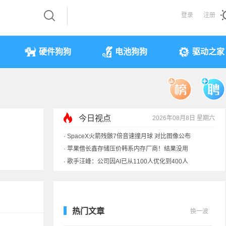
登录
注册
硬件狗狗
电池狗狗
驱动之家
今日视点
2026年08月8日 星期六
·
歌手汪峰：公司因AI已从1100人优化到400人
·
索尼旗舰电视上市：115寸、149999元
·
SpaceX火箭残骸7倍音速撞月球 对比图像公布
·
苹果借长鑫存储压价韩系内存厂商！结果没用
热门文章
换一波