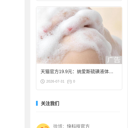
天猫官方19.9元：纳爱斯硫磺液体香
2026-07-31
0
皂2斤大促
关注我们
微博：
快科技官方