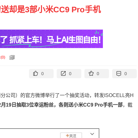
送却是3部小米CC9 Pro手机
论
(
0
)
0
0
0
0
圳分公司）的官方微博举行了一个抽奖活动，转发ISOCELL亮H
在2月19日抽取3位幸运粉丝，各则送小米CC9 Pro手机一部
，截