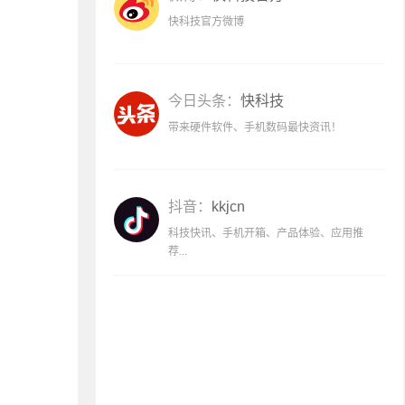
快科技官方微博
今日头条：
快科技
带来硬件软件、手机数码最快资讯！
抖音：
kkjcn
科技快讯、手机开箱、产品体验、应用推
荐...