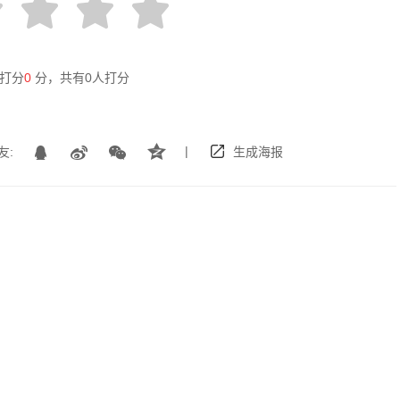
打分
0
分，共有
0
人打分
|
友:
生成海报