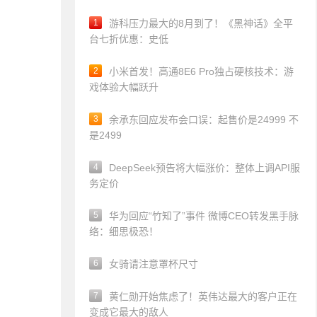
1
游科压力最大的8月到了！《黑神话》全平
台七折优惠：史低
2
小米首发！高通8E6 Pro独占硬核技术：游
戏体验大幅跃升
3
余承东回应发布会口误：起售价是24999 不
是2499
4
DeepSeek预告将大幅涨价：整体上调API服
务定价
5
华为回应“竹知了”事件 微博CEO转发黑手脉
络：细思极恐！
6
女骑请注意罩杯尺寸
7
黄仁勋开始焦虑了！英伟达最大的客户正在
变成它最大的敌人