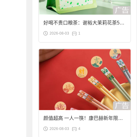
好喝不贵口粮茶：谢裕大茉莉花茶50g
2026-08-03
1
袋装9.9元到手
颜值超高 一人一筷！康巴赫新年限定
2026-08-03
4
合金筷子大促：19.9元