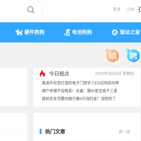
登录
注册
硬件狗狗
电池狗狗
驱动之家
·
奥迪斥巨资打造的电子门把手 CEO试驾后叫停
·
国产存储不会贱卖！长鑫：报价甚至高于三星
今日视点
2026年08月6日 星期四
·
提前还车贷要向银行缴4万违约金？法院判了
·
余承东回应发布会口误：起售价不是2499
热门文章
换一波