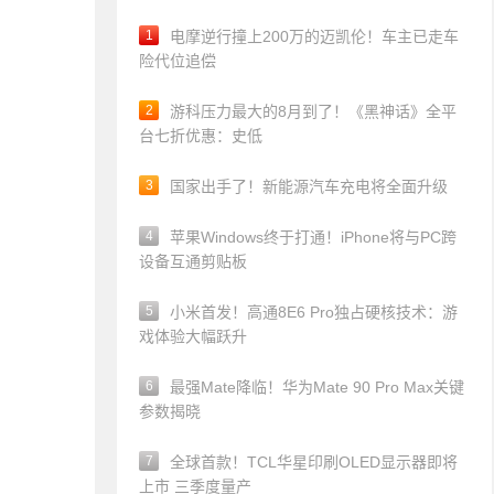
1
电摩逆行撞上200万的迈凯伦！车主已走车
险代位追偿
2
游科压力最大的8月到了！《黑神话》全平
台七折优惠：史低
3
国家出手了！新能源汽车充电将全面升级
4
苹果Windows终于打通！iPhone将与PC跨
设备互通剪贴板
5
小米首发！高通8E6 Pro独占硬核技术：游
戏体验大幅跃升
6
最强Mate降临！华为Mate 90 Pro Max关键
参数揭晓
7
全球首款！TCL华星印刷OLED显示器即将
上市 三季度量产