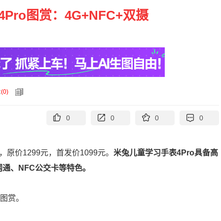
Pro图赏：4G+NFC+双摄
论
(
0
)
0
0
0
0
原价1299元，首发价1099元。
米兔儿童学习手表4Pro具备高
网通、NFC公交卡等特色。
来图赏。