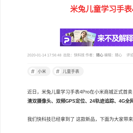
米兔儿童学习手表4
2020-01-14 17:56:48 出处：快科技 作者：
随心
编辑：随心
评
#
#
小米
儿童手表
近日，米兔儿童学习手表4Pro在小米商城正式首卖，
清双摄像头、双频GPS定位、24轨迹追踪、4G全
我们快科技已经拿到了 这款新品，下面为大家带