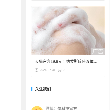
天猫官方19.9元：纳爱斯硫磺液体香
2026-07-31
0
皂2斤大促
关注我们
微博：
快科技官方