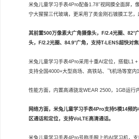
米兔儿童学习手表4Pro配备1.78"视网膜全面屏，
宁大猩猩三代玻璃，更采用了类金刚石镀膜工艺，超
其前置500万像素大广角摄像头，F/2.4光圈、82°
头，F/2.2光圈、84.9°广角，支持T-LENS
米兔儿童学习手表4Pro采用十重Al定位，搭载L1
支持全国4000+大型商场、高铁站、飞机场等室
性能方面，内置高通骁龙WEAR 2500，1GB运
网络方面，米兔儿童学习手表4Pro支持5模14频
区通话和定位，支持VoLTE高清通话。
米兔儿童学习手表4Pro号称手腕上的AI学习机，