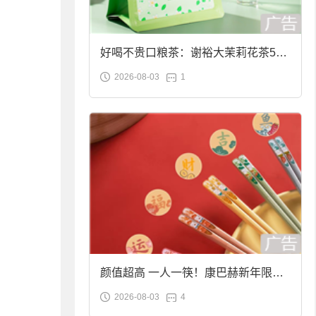
好喝不贵口粮茶：谢裕大茉莉花茶50g
2026-08-03
1
袋装9.9元到手
颜值超高 一人一筷！康巴赫新年限定
2026-08-03
4
合金筷子大促：19.9元