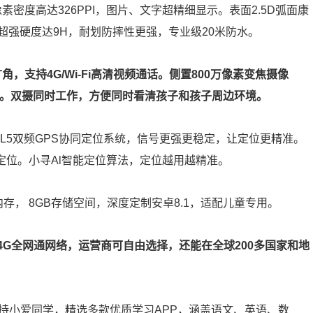
像素密度高达326PPI，图片、文字超精细显示。表面2.5D弧面康
强硬度达9H，耐划防摔性更强，专业级20米防水。
广角，支持4G/Wi-Fi高清视频通话。侧置800万像素变焦摄像
超快对焦。双摄同时工作，方便同时看清孩子和孩子周边环境。
 + L5双频GPS协同定位系统，信号更强更稳定，让定位更精准。
内定位。小寻Al智能定位算法，定位越用越精准。
行内存， 8GB存储空间，深度定制安卓8.1，适配儿童专用。
的4G全网通网络，运营商可自由选择，还能在全球200多国家和地
支持小爱同学，精选多款优质学习APP，涵盖语文、英语、数