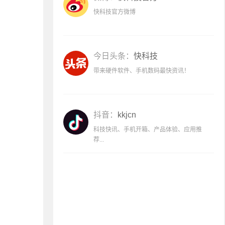
快科技官方微博
今日头条：
快科技
带来硬件软件、手机数码最快资讯！
抖音：
kkjcn
科技快讯、手机开箱、产品体验、应用推
荐...