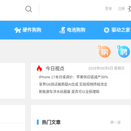
登录
注册
硬件狗狗
电池狗狗
驱动之家
今日视点
2026年08月9日 星期日
·
iPhone 17本月或调价：苹果供应链减产30%
·
享界G9测试被质疑AI合成 实拍视频终结流言
·
新能源车涉水后报废 是否可以全损理赔
·
马斯克：需求增速是供应的10倍 存储该涨价
热门文章
换一波