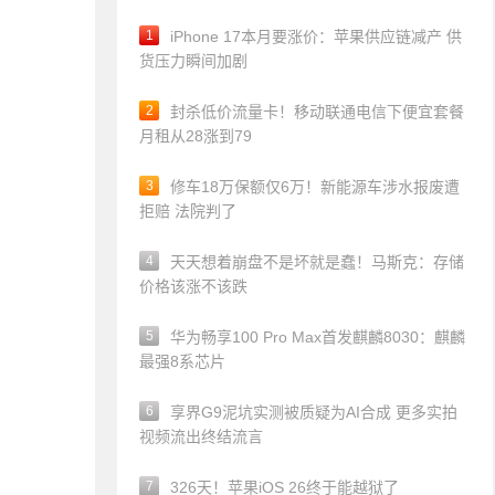
1
iPhone 17本月要涨价：苹果供应链减产 供
货压力瞬间加剧
2
封杀低价流量卡！移动联通电信下便宜套餐
月租从28涨到79
3
修车18万保额仅6万！新能源车涉水报废遭
拒赔 法院判了
4
天天想着崩盘不是坏就是蠢！马斯克：存储
价格该涨不该跌
5
华为畅享100 Pro Max首发麒麟8030：麒麟
最强8系芯片
6
享界G9泥坑实测被质疑为AI合成 更多实拍
视频流出终结流言
7
326天！苹果iOS 26终于能越狱了