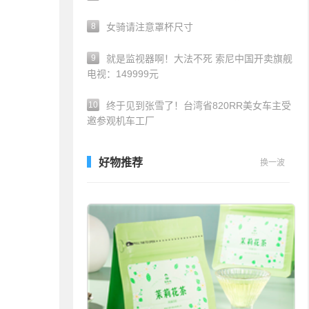
8
女骑请注意罩杯尺寸
9
就是监视器啊！大法不死 索尼中国开卖旗舰
电视：149999元
10
终于见到张雪了！台湾省820RR美女车主受
邀参观机车工厂
好物推荐
换一波