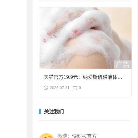
天猫官方19.9元：纳爱斯硫磺液体香
2026-07-31
0
皂2斤大促
关注我们
微博：
快科技官方