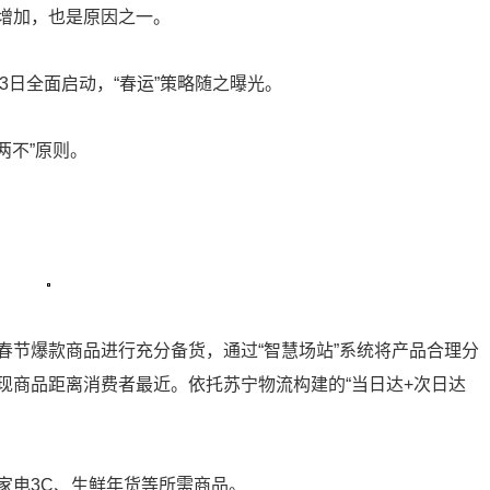
增加，也是原因之一。
23日全面启动，“春运”策略随之曝光。
两不”原则。
春节爆款商品进行充分备货，通过“智慧场站”系统将产品合理分
现商品距离消费者最近。依托苏宁物流构建的“当日达+次日达
家电3C、生鲜年货等所需商品。