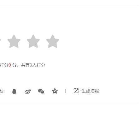
打分
0
分，共有
0
人打分
|
友:
生成海报