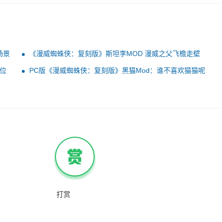
场景
《漫威蜘蛛侠：复刻版》斯坦李MOD 漫威之父飞檐走壁
位
PC版《漫威蜘蛛侠：复刻版》黑猫Mod：谁不喜欢猫猫呢
打赏