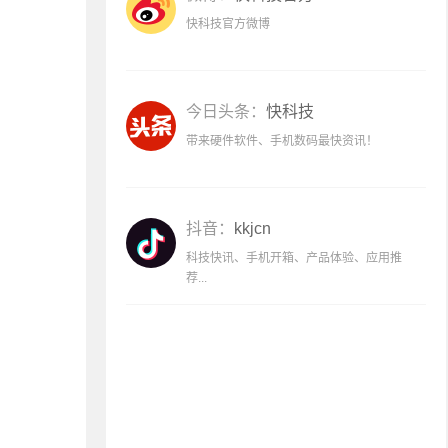
快科技官方微博
今日头条：
快科技
带来硬件软件、手机数码最快资讯！
抖音：
kkjcn
科技快讯、手机开箱、产品体验、应用推
荐...