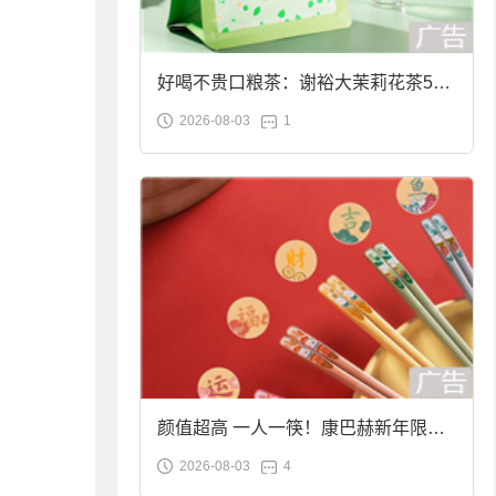
好喝不贵口粮茶：谢裕大茉莉花茶50g
2026-08-03
1
袋装9.9元到手
颜值超高 一人一筷！康巴赫新年限定
2026-08-03
4
合金筷子大促：19.9元